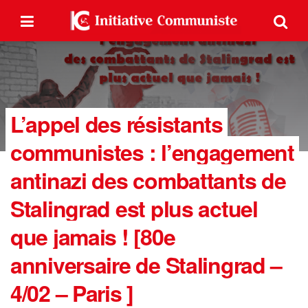
L’appel des résistants
communistes : l’engagement
antinazi des combattants de
Stalingrad est plus actuel
que jamais ! [80e
anniversaire de Stalingrad –
4/02 – Paris ]