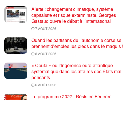
Alerte : changement climatique, système
capitaliste et risque exterministe. Georges
Gastaud ouvre le débat à l’international
7 AOÛT 2026
Quand les partisans de l’autonomie corse se
prennent d’emblée les pieds dans le maquis !
6 AOÛT 2026
« Ceuta » ou l’ingérence euro-atlantique
systématique dans les affaires des États mal-
pensants
6 AOÛT 2026
Le programme 2027 : Résister, Fédérer,
Reconstruire – Fadi Kassem fait le point sur
les grandes orientations pour faire gagner la
France des travailleurs [10′]
6 AOÛT 2026