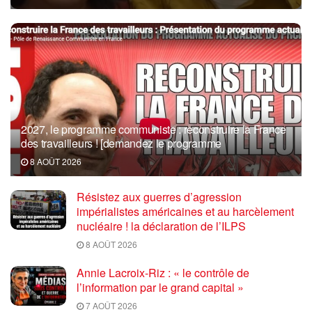
2027, le programme communiste : reconstruire la France
des travailleurs ! [demandez le programme
8 AOÛT 2026
Résistez aux guerres d’agression
impérialistes américaines et au harcèlement
nucléaire ! la déclaration de l’ILPS
8 AOÛT 2026
Annie Lacroix-Riz : « le contrôle de
l’information par le grand capital »
7 AOÛT 2026