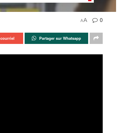
0
A
A
courriel
Partager sur Whatsapp