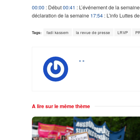
00:00
: Début
00:41
: L’événement de la semain
déclaration de la semaine
17:54
: L’info Luttes 
Tags:
fadi kassem
la revue de presse
LRVP
P
- -
A lire sur le même thème