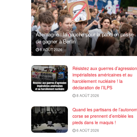
Allemagne : la gauche pour la paix, en passe
de gagner à Berlin
8 AOÛT 2026
Résistez aux guerres d’agression
impérialistes américaines et au
harcèlement nucléaire ! la
déclaration de l’ILPS
8 AOÛT 2026
Quand les partisans de l’autonom
corse se prennent d’emblée les
pieds dans le maquis !
6 AOÛT 2026