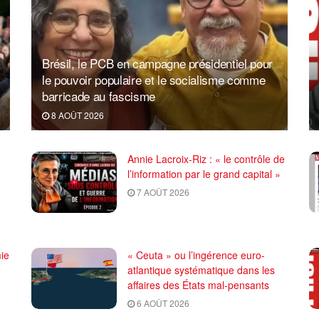
Brésil, le PCB en campagne présidentiel pour
le pouvoir populaire et le socialisme comme
barricade au fascisme
8 AOÛT 2026
Annie Lacroix-Riz : « le contrôle de
l’information par le grand capital »
7 AOÛT 2026
ie
« Ceuta » ou l’ingérence euro-
atlantique systématique dans les
affaires des États mal-pensants
6 AOÛT 2026