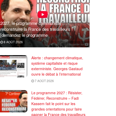
2027, le programme communiste :
reconstruire la France des travailleurs !
[demandez le programme
8 AOÛT 2026
Alerte : changement climatique,
système capitaliste et risque
exterministe. Georges Gastaud
ouvre le débat à l’international
7 AOÛT 2026
Le programme 2027 : Résister,
Fédérer, Reconstruire – Fadi
Kassem fait le point sur les
grandes orientations pour faire
gagner la France des travailleurs