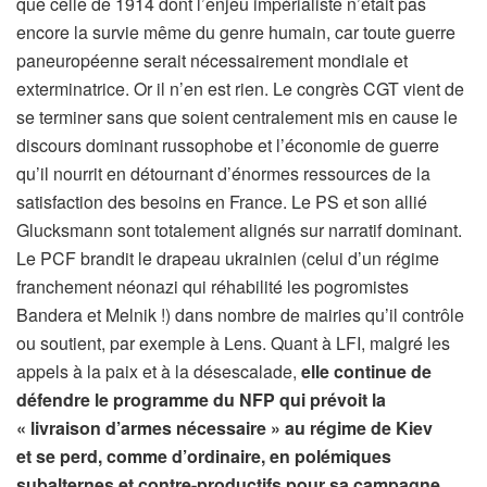
que celle de 1914 dont l’enjeu impérialiste n’était pas
encore la survie même du genre humain, car toute guerre
paneuropéenne serait nécessairement mondiale et
exterminatrice. Or il n’en est rien. Le congrès CGT vient de
se terminer sans que soient centralement mis en cause le
discours dominant russophobe et l’économie de guerre
qu’il nourrit en détournant d’énormes ressources de la
satisfaction des besoins en France. Le PS et son allié
Glucksmann sont totalement alignés sur narratif dominant.
Le PCF brandit le drapeau ukrainien (celui d’un régime
franchement néonazi qui réhabilité les pogromistes
Bandera et Melnik !) dans nombre de mairies qu’il contrôle
ou soutient, par exemple à Lens. Quant à LFI, malgré les
appels à la paix et à la désescalade,
elle continue de
défendre le programme du NFP qui prévoit la
« livraison d’armes nécessaire » au régime de Kiev
et se perd, comme d’ordinaire, en polémiques
subalternes et contre-productifs pour sa campagne