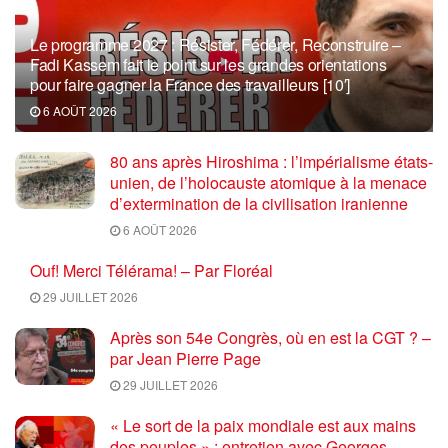
Le programme 2027 : Résister, Fédérer, Reconstruire –
Fadi Kassem fait le point sur les grandes orientations
pour faire gagner la France des travailleurs [10′]
6 AOÛT 2026
80 ans après Hiroshima : l’impérialisme états-
unien, de l’holocauste atomique à la menace
d’extermination de la civilisation iranienne
6 AOÛT 2026
Ouf! Merci Télérama! – Par Floréal
29 JUILLET 2026
Après son 54e Congrès, où en est la CGT ? –
par Jean Pierre Page
29 JUILLET 2026
« Le sort de la paix mondiale est aux mains
des peuples » : entretien avec Georges