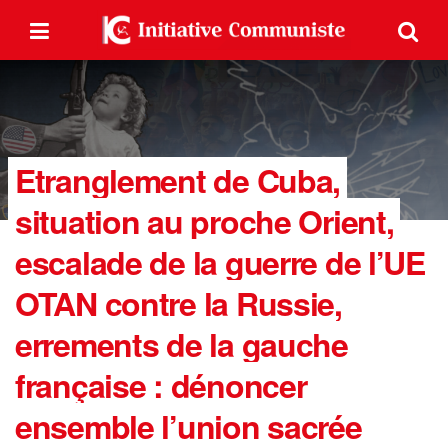
Etranglement de Cuba,
situation au proche Orient,
escalade de la guerre de l’UE
OTAN contre la Russie,
errements de la gauche
française : dénoncer
ensemble l’union sacrée