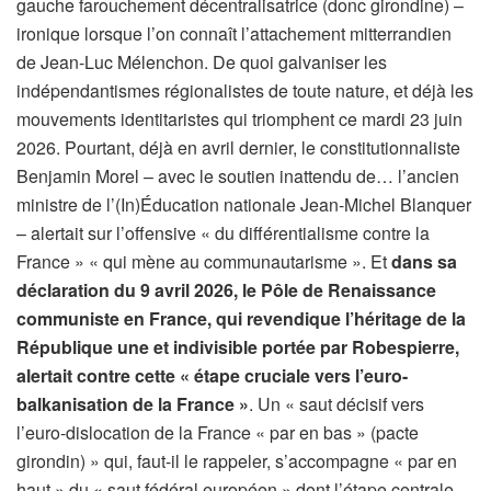
gauche farouchement décentralisatrice (donc girondine) –
ironique lorsque l’on connaît l’attachement mitterrandien
de Jean-Luc Mélenchon. De quoi galvaniser les
indépendantismes régionalistes de toute nature, et déjà les
mouvements identitaristes qui triomphent ce mardi 23 juin
2026. Pourtant, déjà en avril dernier, le constitutionnaliste
Benjamin Morel – avec le soutien inattendu de… l’ancien
ministre de l’(In)Éducation nationale Jean-Michel Blanquer
– alertait sur l’offensive « du différentialisme contre la
France » « qui mène au communautarisme ». Et
dans sa
déclaration du 9 avril 2026, le Pôle de Renaissance
communiste en France, qui revendique l’héritage de la
République une et indivisible portée par Robespierre,
alertait contre cette « étape cruciale vers l’euro-
balkanisation de la France »
. Un « saut décisif vers
l’euro-dislocation de la France « par en bas » (pacte
girondin) » qui, faut-il le rappeler, s’accompagne « par en
haut » du « saut fédéral européen » dont l’étape centrale