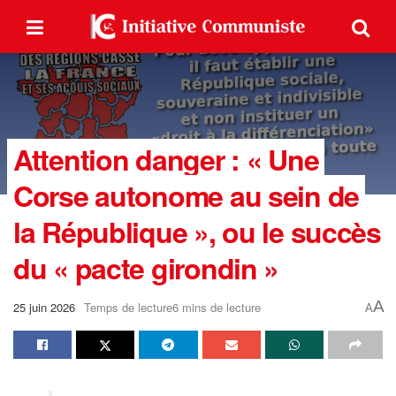
Attention danger : « Une
Corse autonome au sein de
la République », ou le succès
du « pacte girondin »
A
25 juin 2026
Temps de lecture6 mins de lecture
A