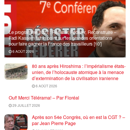
Le programme 2027 : Résister, Fédérer, Reconstruire –
Fadi Kassem fait le point sur les grandes orientations
pour faire gagner la France des travailleurs [10′]
6 AOÛT 2026
80 ans après Hiroshima : l’impérialisme états-
unien, de l’holocauste atomique à la menace
d’extermination de la civilisation iranienne
6 AOÛT 2026
Ouf! Merci Télérama! – Par Floréal
29 JUILLET 2026
Après son 54e Congrès, où en est la CGT ? –
par Jean Pierre Page