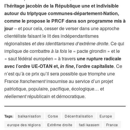
l’héritage jacobin de la République une et indivisible
autour du triptyque communes-département-Nation,
comme le propose le PRCF dans son programme mis à
jour
– et pour cela, cesser de verser dans une approche
clientéliste faisant le lit des indépendantismes
régionalistes
et des identitarismes d’extrême droite
. Ce qui
implique de combattre
à la fois
le « pacte girondin » et le
« saut fédéral européen » à travers
une rupture radicale
avec l’ordre UE-OTAN et,
in fine
, l’ordre capitaliste
. Ce
n’est qu’à ce prix qu’il sera possible que triomphe une
France
franchement
insoumise au service d’un projet
patriotique, populaire, pacifique, écologique… et
réellement
républicain et démocratique.
Tags:
balkanisation
Corse
Décentralisation
Europe
europe des régions
Extrême droite
fadi kassem
France