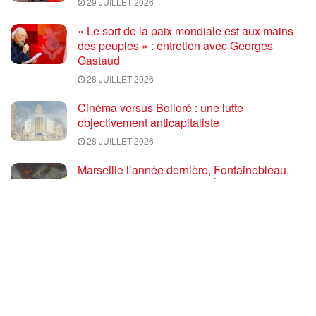
29 JUILLET 2026
« Le sort de la paix mondiale est aux mains
des peuples » : entretien avec Georges
Gastaud
28 JUILLET 2026
Cinéma versus Bolloré : une lutte
objectivement anticapitaliste
28 JUILLET 2026
Marseille l’année dernière, Fontainebleau,
Arcachon, la Drôme et les Écrins cette année
: la France brûle sous l’incendie de l’austérité
de l’Union européenne
26 JUILLET 2026
« Cuba socialiste est la digue avancée des
peuples libres » – Gilda Landini PRCF [
#Paris manifestation de solidarité avec Cuba
#26Julio ]