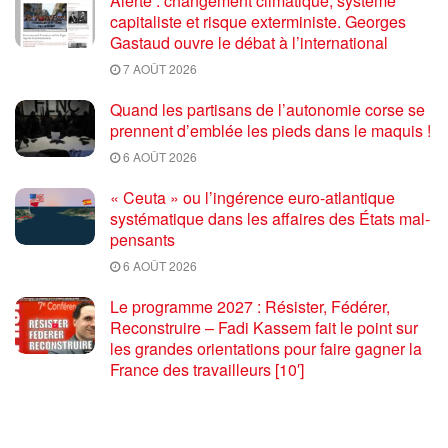
Alerte : changement climatique, système
capitaliste et risque exterministe. Georges
Gastaud ouvre le débat à l’international
7 AOÛT 2026
Quand les partisans de l’autonomie corse se
prennent d’emblée les pieds dans le maquis !
6 AOÛT 2026
« Ceuta » ou l’ingérence euro-atlantique
systématique dans les affaires des États mal-
pensants
6 AOÛT 2026
Le programme 2027 : Résister, Fédérer,
Reconstruire – Fadi Kassem fait le point sur
les grandes orientations pour faire gagner la
France des travailleurs [10′]
6 AOÛT 2026
80 ans après Hiroshima : l’impérialisme états-