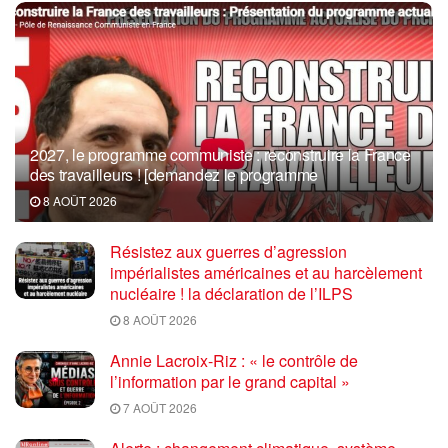
2027, le programme communiste : reconstruire la France
des travailleurs ! [demandez le programme
8 AOÛT 2026
Résistez aux guerres d’agression
impérialistes américaines et au harcèlement
nucléaire ! la déclaration de l’ILPS
8 AOÛT 2026
Annie Lacroix-Riz : « le contrôle de
l’information par le grand capital »
7 AOÛT 2026