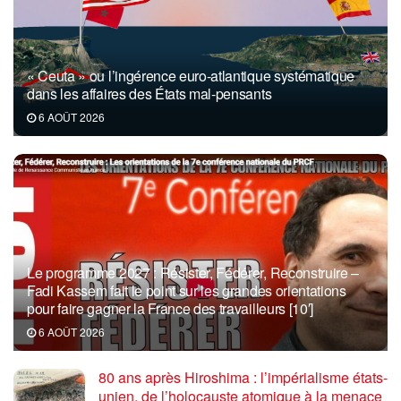
« Ceuta » ou l’ingérence euro-atlantique systématique
dans les affaires des États mal-pensants
6 AOÛT 2026
Le programme 2027 : Résister, Fédérer, Reconstruire –
Fadi Kassem fait le point sur les grandes orientations
pour faire gagner la France des travailleurs [10′]
6 AOÛT 2026
80 ans après Hiroshima : l’impérialisme états-
unien, de l’holocauste atomique à la menace