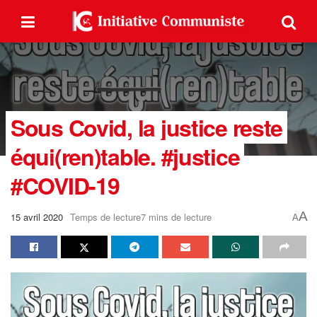
Sous Covid, la justice reste
équi(ren)table. #justice
#COVID-19
A
15 avril 2020
Temps de lecture7 mins de lecture
A