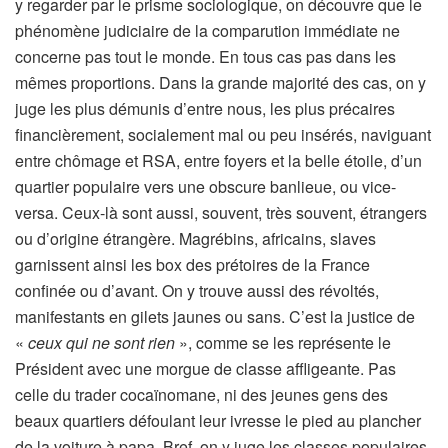
y regarder par le prisme sociologique, on découvre que le
phénomène judiciaire de la comparution immédiate ne
concerne pas tout le monde. En tous cas pas dans les
mêmes proportions. Dans la grande majorité des cas, on y
juge les plus démunis d’entre nous, les plus précaires
financièrement, socialement mal ou peu insérés, naviguant
entre chômage et RSA, entre foyers et la belle étoile, d’un
quartier populaire vers une obscure banlieue, ou vice-
versa. Ceux-là sont aussi, souvent, très souvent, étrangers
ou d’origine étrangère. Magrébins, africains, slaves
garnissent ainsi les box des prétoires de la France
confinée ou d’avant. On y trouve aussi des révoltés,
manifestants en gilets jaunes ou sans. C’est la justice de
«
ceux qui ne sont rien
», comme se les représente le
Président avec une morgue de classe affligeante. Pas
celle du trader cocaïnomane, ni des jeunes gens des
beaux quartiers défoulant leur ivresse le pied au plancher
de la voiture à papa. Bref, on y juge les classes populaires