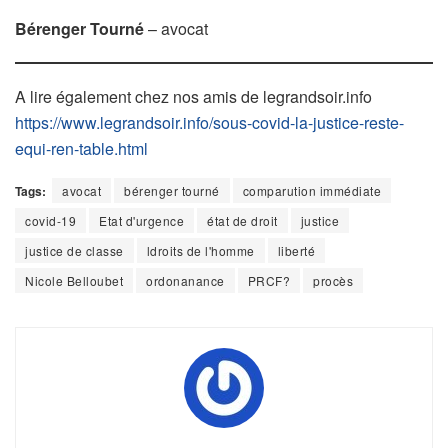
Bérenger Tourné
– avocat
A lire également chez nos amis de legrandsoir.info
https://www.legrandsoir.info/sous-covid-la-justice-reste-
equi-ren-table.html
Tags:
avocat
bérenger tourné
comparution immédiate
covid-19
Etat d'urgence
état de droit
justice
justice de classe
ldroits de l'homme
liberté
Nicole Belloubet
ordonanance
PRCF?
procès