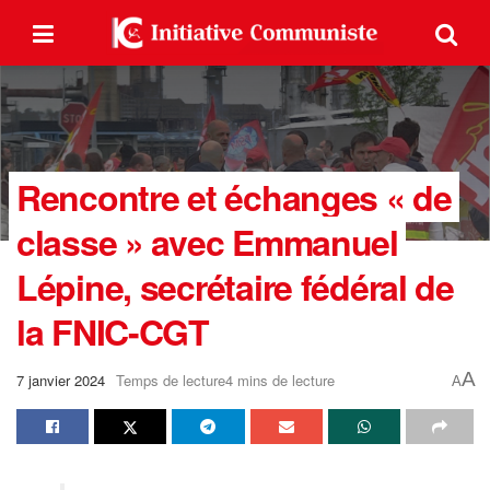
Rencontre et échanges « de
classe » avec Emmanuel
Lépine, secrétaire fédéral de
la FNIC-CGT
A
7 janvier 2024
Temps de lecture4 mins de lecture
A