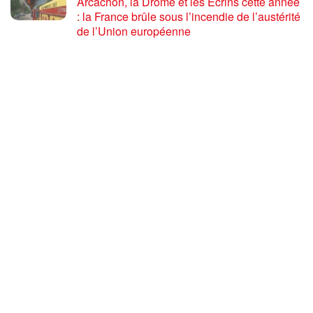
Arcachon, la Drôme et les Écrins cette année
: la France brûle sous l’incendie de l’austérité
de l’Union européenne
26 JUILLET 2026
« Cuba socialiste est la digue avancée des
peuples libres » – Gilda Landini PRCF [
#Paris manifestation de solidarité avec Cuba
#26Julio ]
25 JUILLET 2026
Incendies, canicules, capitalisme : la France
au bord du brasier
24 JUILLET 2026
Sommet de la plateforme anti-impérialiste
mondiale : le PRCF expose la situation
politique en France
24 JUILLET 2026