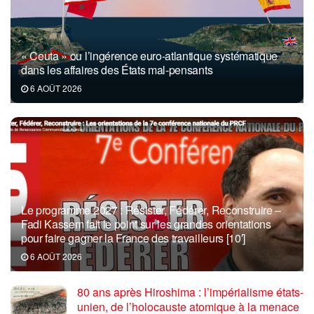
« Ceuta » ou l’ingérence euro-atlantique systématique
dans les affaires des États mal-pensants
6 AOÛT 2026
Le programme 2027 : Résister, Fédérer, Reconstruire –
Fadi Kassem fait le point sur les grandes orientations
pour faire gagner la France des travailleurs [10′]
6 AOÛT 2026
80 ans après Hiroshima : l’impérialisme états-
unien, de l’holocauste atomique à la menace