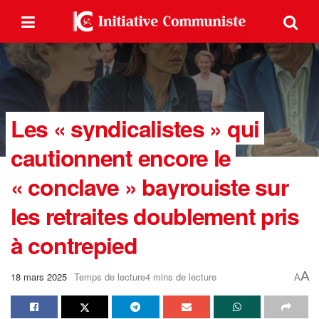
Les « syndicalistes » qui
cautionnent encore le
« conclave » bayrouiste sur
les retraites doublement pris
à contrepied
A
18 mars 2025
Temps de lecture4 mins de lecture
A