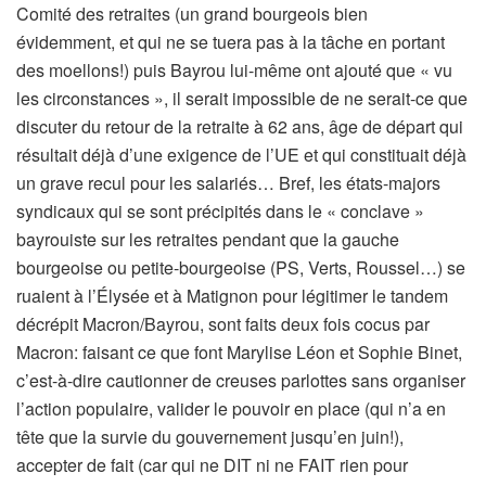
Comité des retraites (un grand bourgeois bien
évidemment, et qui ne se tuera pas à la tâche en portant
des moellons!) puis Bayrou lui-même ont ajouté que « vu
les circonstances », il serait impossible de ne serait-ce que
discuter du retour de la retraite à 62 ans, âge de départ qui
résultait déjà d’une exigence de l’UE et qui constituait déjà
un grave recul pour les salariés… Bref, les états-majors
syndicaux qui se sont précipités dans le « conclave »
bayrouiste sur les retraites pendant que la gauche
bourgeoise ou petite-bourgeoise (PS, Verts, Roussel…) se
ruaient à l’Élysée et à Matignon pour légitimer le tandem
décrépit Macron/Bayrou, sont faits deux fois cocus par
Macron: faisant ce que font Marylise Léon et Sophie Binet,
c’est-à-dire cautionner de creuses parlottes sans organiser
l’action populaire, valider le pouvoir en place (qui n’a en
tête que la survie du gouvernement jusqu’en juin!),
accepter de fait (car qui ne DIT ni ne FAIT rien pour