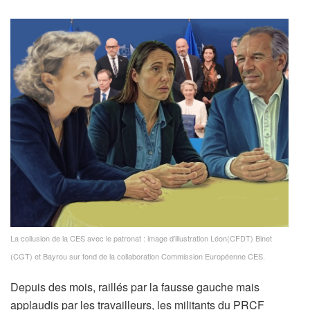
La collusion de la CES avec le patronat : image d’illustration Léon(CFDT) Binet
(CGT) et Bayrou sur fond de la collaboration Commission Européenne CES.
Depuis des mois, raillés par la fausse gauche mais
applaudis par les travailleurs, les militants du PRCF