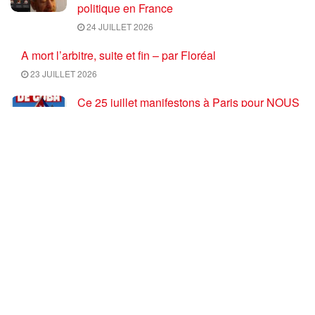
politique en France
24 JUILLET 2026
A mort l’arbitre, suite et fin – par Floréal
23 JUILLET 2026
Ce 25 juillet manifestons à Paris pour NOUS
défendre avec Cuba ! [Paris 14H30 – Place
Rueff #26Julio ]
23 JUILLET 2026
L’échec de Poutine : Russie, quelles forces
de classe pour stopper les fauteurs de guerre
euro atlantiques ?
23 JUILLET 2026
Coupe du monde de football 2026 : une fin
salutaire pour une compétition délétère
23 JUILLET 2026