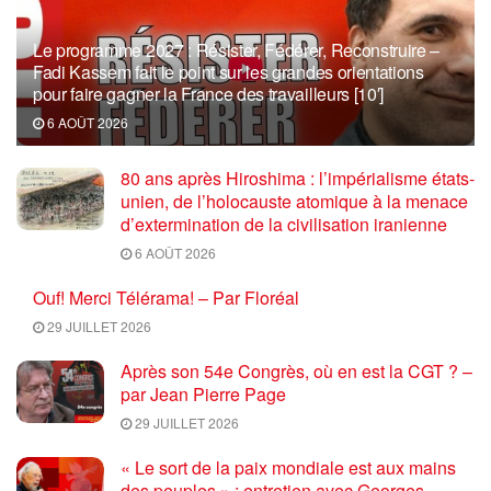
Le programme 2027 : Résister, Fédérer, Reconstruire –
Fadi Kassem fait le point sur les grandes orientations
pour faire gagner la France des travailleurs [10′]
6 AOÛT 2026
80 ans après Hiroshima : l’impérialisme états-
unien, de l’holocauste atomique à la menace
d’extermination de la civilisation iranienne
6 AOÛT 2026
Ouf! Merci Télérama! – Par Floréal
29 JUILLET 2026
Après son 54e Congrès, où en est la CGT ? –
par Jean Pierre Page
29 JUILLET 2026
« Le sort de la paix mondiale est aux mains
des peuples » : entretien avec Georges