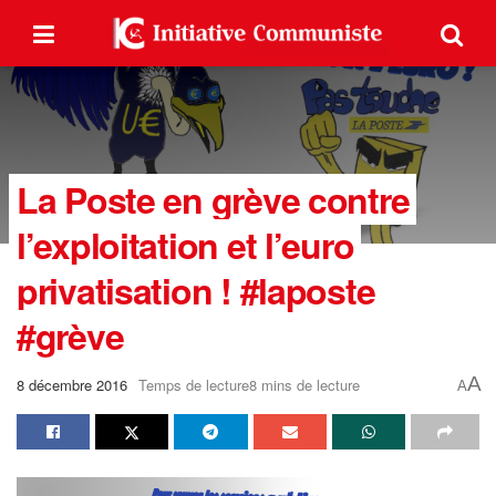
La Poste en grève contre
l’exploitation et l’euro
privatisation ! #laposte
#grève
A
8 décembre 2016
Temps de lecture8 mins de lecture
A