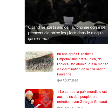
Quand les partisans de l’autonomie corse se
prennent d’emblée les pieds dans le maquis !
6 AOÛT 2026
80 ans après Hiroshima :
l’impérialisme états-unien, de
l’holocauste atomique à la mena
d’extermination de la civilisation
iranienne
6 AOÛT 2026
« Le sort de la paix mondiale est
aux mains des peuples » :
entretien avec Georges Gastaud
28 JUILLET 2026