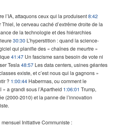
e l’IA, attaquons ceux qui la produisent
8:42
 Thiel, le cerveau caché d’extrême droite de la
iance de la technologie et des hiérarchies
rieure
30:30
L’hyperstition : quand la science-
ogiciel qui planifie des « chaînes de meurtre »
mique
41:47
Un fascisme sans besoin de vote ni
sser Tesla
48:57
Les data centers, usines géantes
lasses existe, et c’est nous qui la gagnons »
tir ?
1:00:44
Habermas, ou comment le
 » a grandi sous l’Apartheid
1:06:01
Trump,
 (2000-2010) et la panne de l’innovation
iste.
mensuel Initiative Communiste :