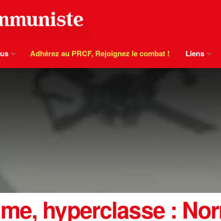
ous
Adhérez au PRCF, Rejoignez le combat !
Liens
me, hyperclasse : Nor