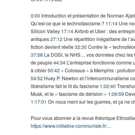
0:00
Introduction et présentation de Norman Ajar
Qu’est-ce que le technofascisme ?
11:14
Une nou
Silicon Valley
17:14
Airbnb et Uber : des entrepri
antiques
27:12
Une répartition inégalitaire de l’a
fiction devient réelle
32:30
Contre le « technoféo
37:58
La DGSI, le NHS… vos données chez les 
de peuple
44:34
L’entreprise fonctionne comme u
à cibler
50:42
« Colossus » à Memphis : pollution
54:52
Huey P. Newton et l’intercommunalisme con
libéralisme fait le lit du fascisme
1:02:40
Transhum
Musk, et le « fascisme de dérision »
1:09:59
Deve
1:17:01
On nous ment sur les guerres, et ça ne 
Pour vous abonner a la revue théorique Etincelle
https://www.initiative-communiste.fr/…