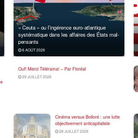
« Ceuta » ou l’ingérence euro-atlantique
systématique dans les affaires des États mal-
pensants
6 AOÛT 2026
Ouf! Merci Télérama! – Par Floréal
29 JUILLET 2026
ce
Cinéma versus Bolloré : une lutte
objectivement anticapitaliste
28 JUILLET 2026