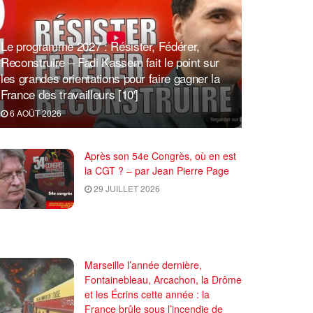
Le programme 2027 : Résister, Fédérer,
Reconstruire – Fadi Kassem fait le point sur
les grandes orientations pour faire gagner la
France des travailleurs [10′]
6 AOÛT 2026
Après son 54e Congrès, où en est
la CGT ? – par Jean Pierre Page
29 JUILLET 2026
Marseille l’année dernière,
Fontainebleau, Arcachon, la Drôme
et les Écrins cette année : la
France brûle sous l’incendie de