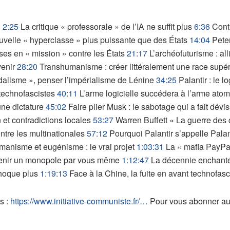
i
2:25
La critique « professorale » de l’IA ne suffit plus
6:36
Contr
velle « hyperclasse » plus puissante que des États
14:04
Peter
ses en « mission » contre les États
21:17
L’archéofuturisme : all
venir
28:20
Transhumanisme : créer littéralement une race supé
dalisme », penser l’impérialisme de Lénine
34:25
Palantir : le l
technofascistes
40:11
L’arme logicielle succédera à l’arme ato
ne dictature
45:02
Faire plier Musk : le sabotage qui a fait dévi
 et contradictions locales
53:27
Warren Buffett « La guerre des c
tre les multinationales
57:12
Pourquoi Palantir s’appelle Palan
anisme et eugénisme : le vrai projet
1:03:31
La « mafia PayPal
nir un monopole par vous même
1:12:47
La décennie enchantée
choque plus
1:19:13
Face à la Chine, la fuite en avant technofasc
s :
https://www.initiative-communiste.fr/…
Pour vous abonner au 