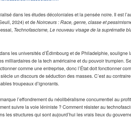
ialisé dans les études décoloniales et la pensée noire. Il est l’
Seuil, 2024) et de
Noirceurs : Race, genre, classe et pessimism
 essai,
Technofascisme, Le nouveau visage de la suprématie b
ans les universités d’Édimbourg et de Philadelphie, souligne l
es milliardaires de la tech américaine et du pouvoir trumpien. Se
nctionner comme une entreprise, donc l’État doit fonctionner comm
siècle un discours de séduction des masses. C’est au contraire u
bles troupeaux d’ignorants.
 marque l’effondrement du néolibéralisme concurrentiel au profit
mment suivre la voie léniniste ? Comment résister au technofasc
s les structures qui sont aujourd’hui les vrais lieux du gouver