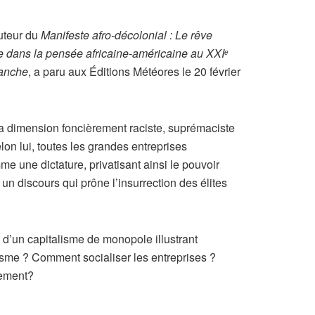
auteur du
Manifeste afro-décolonial : Le rêve
e dans la pensée africaine-américaine au XXI
e
lanche
, a paru aux Éditions Météores le 20 février
a dimension foncièrement raciste, suprémaciste
lon lui, toutes les grandes entreprises
e une dictature, privatisant ainsi le pouvoir
n discours qui prône l’insurrection des élites
 d’un capitalisme de monopole illustrant
isme ? Comment socialiser les entreprises ?
nement?