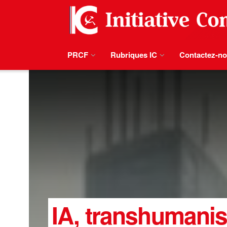
PRCF
Rubriques IC
Contactez-n
IA, transhumanis