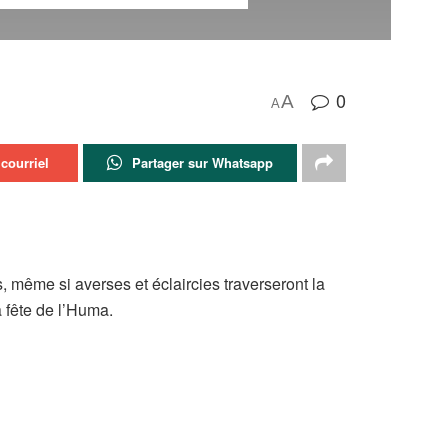
0
A
A
courriel
Partager sur Whatsapp
, même si averses et éclaircies traverseront la
a fête de l’Huma.