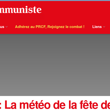
ous
Adhérez au PRCF, Rejoignez le combat !
Liens
 La météo de la fête d