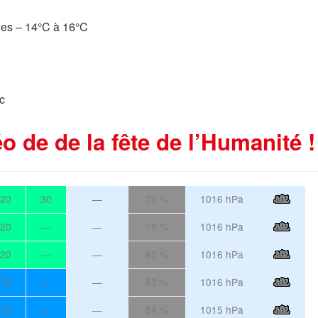
cies – 14°C à 16°C
°c
o de de la fête de l’Humanité !
20
30
—
76 %
1016 hPa
20
—
—
78 %
1016 hPa
20
—
—
80 %
1016 hPa
15
—
—
83 %
1016 hPa
15
—
—
84 %
1015 hPa