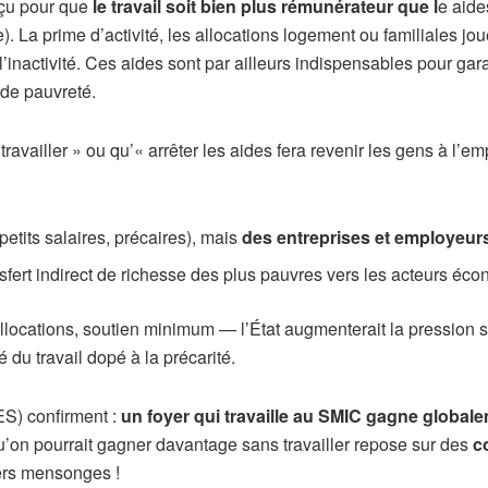
onçu pour que
le travail soit bien plus rémunérateur que l
e aide
 La prime d’activité, les allocations logement ou familiales jouen
’inactivité. Ces aides sont par ailleurs indispensables pour gar
nde pauvreté.
vailler » ou qu’« arrêter les aides fera revenir les gens à l’empl
etits salaires, précaires), mais
des entreprises et employeur
nsfert indirect de richesse des plus pauvres vers les acteurs éc
ocations, soutien minimum — l’État augmenterait la pression sur
 du travail dopé à la précarité.
S) confirment :
un foyer qui travaille au SMIC gagne globale
qu’on pourrait gagner davantage sans travailler repose sur des
c
iers mensonges !