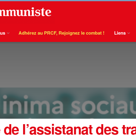
ous
Adhérez au PRCF, Rejoignez le combat !
Liens
 de l’assistanat des tr