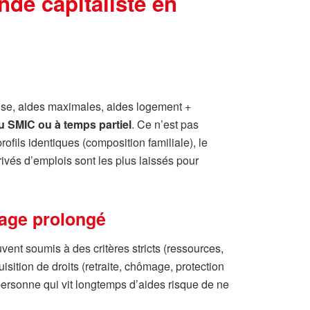
nde capitaliste en
se, aides maximales, aides logement +
au SMIC ou à temps partiel
. Ce n’est pas
ofils identiques (composition familiale), le
rivés d’emplois sont les plus laissés pour
mage prolongé
uvent soumis à des critères stricts (ressources,
uisition de droits (retraite, chômage, protection
personne qui vit longtemps d’aides risque de ne