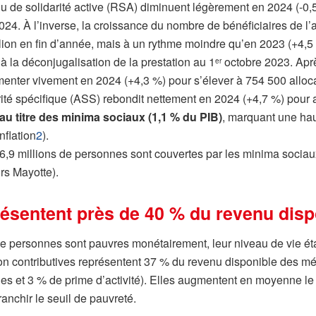
venu de solidarité active (RSA) diminuent légèrement en 2024 (-0,
n 2024. À l’inverse, la croissance du nombre de bénéficiaires de 
llion en fin d’année, mais à un rythme moindre qu’en 2023 (+4,5
à la déconjugalisation de la prestation au 1
octobre 2023. Apr
er
menter vivement en 2024 (+4,3 %) pour s’élever à 754 500 alloca
arité spécifique (ASS) rebondit nettement en 2024 (+4,7 %) pour 
 au titre des minima sociaux (1,1 % du PIB)
, marquant une hau
nflation
2
).
, 6,9 millions de personnes sont couvertes par les minima sociau
rs Mayotte).
présentent près de 40 % du revenu di
de personnes sont pauvres monétairement, leur niveau de vie éta
non contributives représentent 37 % du revenu disponible des
ales et 3 % de prime d’activité). Elles augmentent en moyenne 
ranchir le seuil de pauvreté.