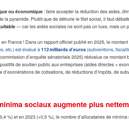
itique ou économique
: faire accepter la réduction des aides, dim
a pyramide. Plutôt que de détruire le filet social, il faut débatt
quitable
— car les aides sociales ne sont pas un luxe, mais un pil
res en France ! Dans un rapport officiel publié en 2025, le montan
s, etc.) est évalué à
112 milliards d’euros
(subventions, fiscali
il (commission d’enquête sénatoriale 2025) réévalue ce montant
positifs de soutien public aux entreprises (aides directes + exoné
e d’exonérations de cotisations, de réductions d’impôts, de sub
 minima sociaux augmente plus nettem
,4 %) et en 2023 (+0,5 %), le nombre d’allocataires de minima