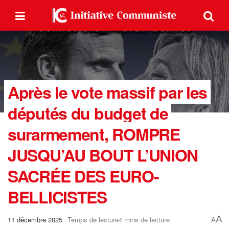
Après le vote massif par les
députés du budget de
surarmement, ROMPRE
JUSQU’AU BOUT L’UNION
SACRÉE DES EURO-
BELLICISTES
A
11 décembre 2025
Temps de lecture4 mins de lecture
A