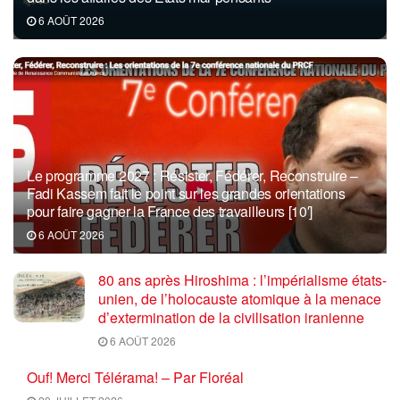
6 AOÛT 2026
Le programme 2027 : Résister, Fédérer, Reconstruire –
Fadi Kassem fait le point sur les grandes orientations
pour faire gagner la France des travailleurs [10′]
6 AOÛT 2026
80 ans après Hiroshima : l’impérialisme états-
unien, de l’holocauste atomique à la menace
d’extermination de la civilisation iranienne
6 AOÛT 2026
Ouf! Merci Télérama! – Par Floréal