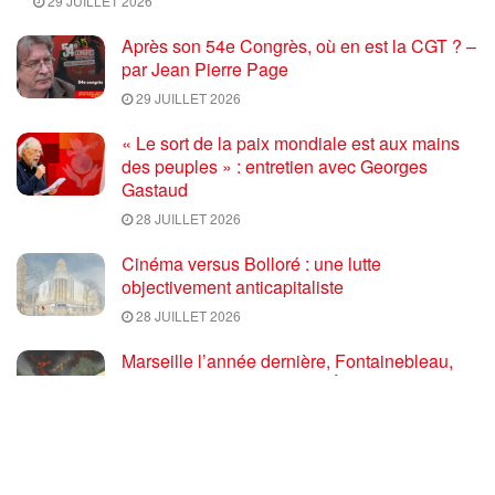
29 JUILLET 2026
Après son 54e Congrès, où en est la CGT ? –
par Jean Pierre Page
29 JUILLET 2026
« Le sort de la paix mondiale est aux mains
des peuples » : entretien avec Georges
Gastaud
28 JUILLET 2026
Cinéma versus Bolloré : une lutte
objectivement anticapitaliste
28 JUILLET 2026
Marseille l’année dernière, Fontainebleau,
Arcachon, la Drôme et les Écrins cette année
: la France brûle sous l’incendie de l’austérité
de l’Union européenne
26 JUILLET 2026