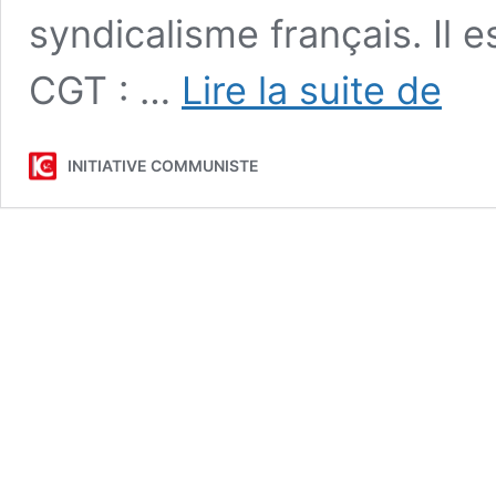
syndicalisme français. Il es
54e
CGT : …
Lire la suite de
congrè
de
la
INITIATIVE COMMUNISTE
CGT
:
entreti
exclusif
avec
Jean-
Pierre
Page.