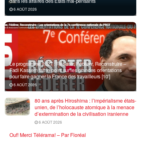
dans les affaires des États mal-pensants
6 AOÛT 2026
Le programme 2027 : Résister, Fédérer, Reconstruire –
Fadi Kassem fait le point sur les grandes orientations
pour faire gagner la France des travailleurs [10′]
6 AOÛT 2026
80 ans après Hiroshima : l’impérialisme états-
unien, de l’holocauste atomique à la menace
d’extermination de la civilisation iranienne
6 AOÛT 2026
Ouf! Merci Télérama! – Par Floréal