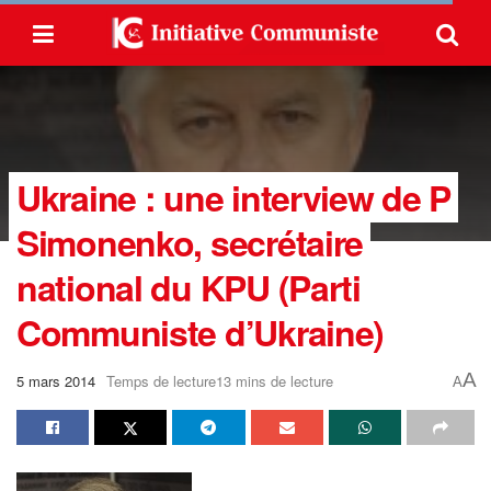
Ukraine : une interview de P
Simonenko, secrétaire
national du KPU (Parti
Communiste d’Ukraine)
A
5 mars 2014
Temps de lecture13 mins de lecture
A