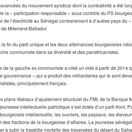
 avancées du mouvement syndical dont la combativité a été longt
re la « participation responsable » sous contrôle du PS bourgeo
 de l’électricité au Sénégal contrairement à d’autres pays du « 
 de Miterrand-Balladur.
a fin du parti unique et les deux alternances bourgeoisies néo
gauche communiste dans sa diversité et des panafricanistes.
de la gauche ex-communiste a créé un vide à partir de 2014 qui 
mal-gouvernance » qui a produit des milliardaires qui le sont de
alistes, principalement français.
les plans libéraux d’ajustement structurel du FMI, de la Banque 
jeunesse intellectuelle patriotique s’est dotée d’un parti-front, 
ourgeoisie intellectuelle, les ouvriers, les paysans, les éleveurs
t des fractions de la bourgeoise d’affaires. La jeunesse sénégal
r à subir la tragédie mortelle des traversées du désert du Saha