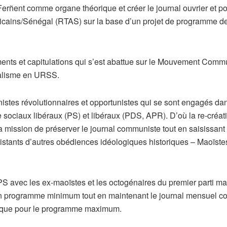
ñent comme organe théorique et créer le journal ouvrier et pop
icains/Sénégal (RTAS) sur la base d’un projet de programme de
nts et capitulations qui s’est abattue sur le Mouvement Commun
italisme en URSS.
istes révolutionnaires et opportunistes qui se sont engagés dan
 sociaux libéraux (PS) et libéraux (PDS, APR). D’où la re-créa
mission de préserver le journal communiste tout en saisissant 
stants d’autres obédiences idéologiques historiques – Maoïstes
 avec les ex-maoïstes et les octogénaires du premier parti marxi
n programme minimum tout en maintenant le journal mensuel com
itique pour le programme maximum.