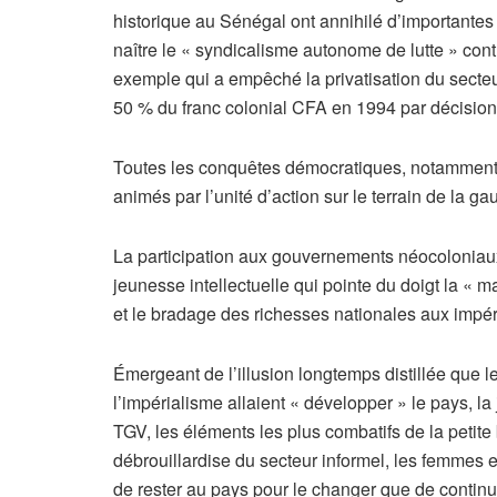
historique au Sénégal ont annihilé d’importantes
naître le « syndicalisme autonome de lutte » cont
exemple qui a empêché la privatisation du secteur
50 % du franc colonial CFA en 1994 par décision
Toutes les conquêtes démocratiques, notamment l
animés par l’unité d’action sur le terrain de la 
La participation aux gouvernements néocoloniaux 
jeunesse intellectuelle qui pointe du doigt la « 
et le bradage des richesses nationales aux impéri
Émergeant de l’illusion longtemps distillée que 
l’impérialisme allaient « développer » le pays, la 
TGV, les éléments les plus combatifs de la petite b
débrouillardise du secteur informel, les femmes e
de rester au pays pour le changer que de continue