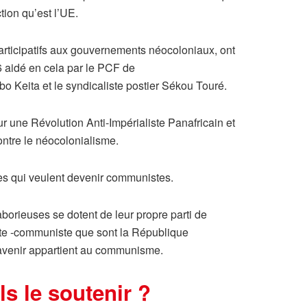
tion qu’est l’UE.
participatifs aux gouvernements néocoloniaux, ont
6 aidé en cela par le PCF de
o Keita et le syndicaliste postier Sékou Touré.
r une Révolution Anti-Impérialiste Panafricain et
ntre le néocolonialisme.
nes qui veulent devenir communistes.
borieuses se dotent de leur propre parti de
iste -communiste que sont la République
’avenir appartient au communisme.
ls le soutenir ?