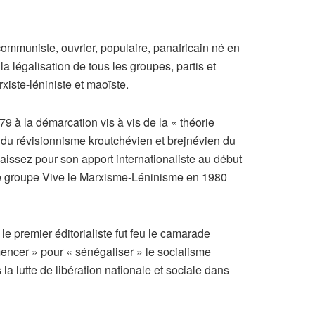
communiste, ouvrier, populaire, panafricain né en
la légalisation de tous les groupes, partis et
ste-léniniste et maoïste.
79 à la démarcation vis à vis de la « théorie
e du révisionnisme kroutchévien et brejnévien du
sez pour son apport internationaliste au début
le groupe Vive le Marxisme-Léninisme en 1980
le premier éditorialiste fut feu le camarade
ncer » pour « sénégaliser » le socialisme
la lutte de libération nationale et sociale dans