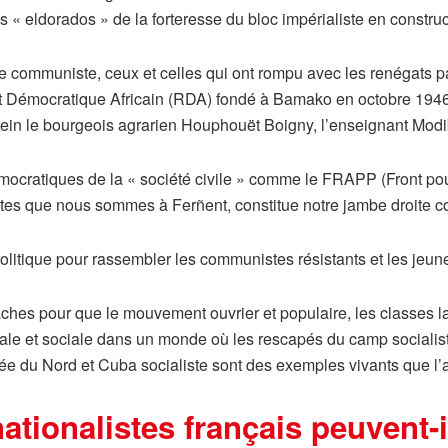
 « eldorados » de la forteresse du bloc impérialiste en construc
uche communiste, ceux et celles qui ont rompu avec les renégats 
ent Démocratique Africain (RDA) fondé à Bamako en octobre 194
ein le bourgeois agrarien Houphouët Boigny, l’enseignant Modib
émocratiques de la « société civile » comme le FRAPP (Front pou
tes que nous sommes à Ferñent, constitue notre jambe droite co
 politique pour rassembler les communistes résistants et les jeu
âches pour que le mouvement ouvrier et populaire, les classes la
ionale et sociale dans un monde où les rescapés du camp social
orée du Nord et Cuba socialiste sont des exemples vivants que l
ationalistes français peuvent-i