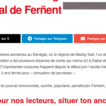
al de Ferñent
r sur X
Partager sur Telegram
Partager par 
ères semaines au Sénégal, où le régime de Macky Sall, l’un des 
sition a fait plusieurs dizaines de morts (au moins 23 à Dakar et
’importantes coupures frappent depuis le début juin l’accès inte
 ans ferme pour « corruption de jeunesse ».
u journal communiste, ouvrier, populaire, panafricain Ferñent,
our nos lecteurs, situer ton an