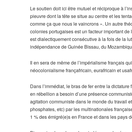
Le soutien doit ici être mutuel et réciproque à l’
pieuvre dont la tête se situe au centre et les tent
comme ça que nous le vaincrons ». Un autre théori
colonies portugaises est un facteur important de 
est dialectiquement consécutive à la fois de la lut
indépendance de Guinée Bissau, du Mozambique 
Il en sera de même de l’impérialisme français qui
néocolonialisme françafricain, eurafricain et usafr
Dans l’immédiat, le bras de fer entre la dictatur
en rébellion a besoin d’une présence communiste
agitation communiste dans le monde du travail et 
phosphates, etc) par les multinationales française
1 % des émigré(e)s en France et dans les pays d