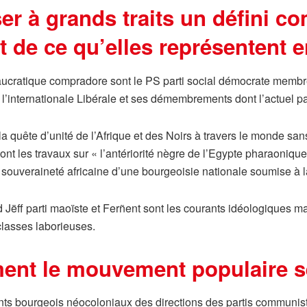
er à grands traits un défini c
t de ce qu’elles représentent 
aucratique compradore sont le PS parti social démocrate membre 
’internationale Libérale et ses démembrements dont l’actuel par
la quête d’unité de l’Afrique et des Noirs à travers le monde san
 les travaux sur « l’antériorité nègre de l’Egypte pharaonique
a souveraineté africaine d’une bourgeoisie nationale soumise à l
d Jëff parti maoïste et Ferñent sont les courants idéologiques ma
 classes laborieuses.
ement le mouvement populaire 
ts bourgeois néocoloniaux des directions des partis communist