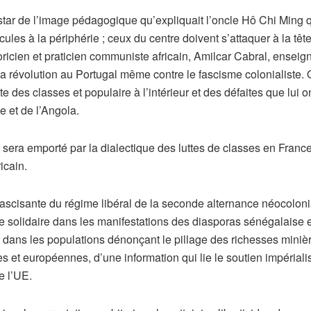
instar de l’image pédagogique qu’expliquait l’oncle Hô Chi Ming qu
acules à la périphérie ; ceux du centre doivent s’attaquer à la têt
cien et praticien communiste africain, Amilcar Cabral, enseignai
la révolution au Portugal même contre le fascisme colonialiste. 
te des classes et populaire à l’intérieur et des défaites que lui 
et de l’Angola.
 sera emporté par la dialectique des luttes de classes en France
icain.
e fascisante du régime libéral de la seconde alternance néocolon
 solidaire dans les manifestations des diasporas sénégalaise e
dans les populations dénonçant le pillage des richesses minières 
s et européennes, d’une information qui lie le soutien impérialis
e l’UE.