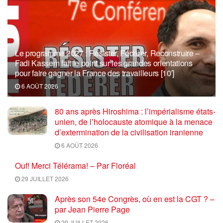
Le programme 2027 : Résister, Fédérer, Reconstruire –
Fadi Kassem fait le point sur les grandes orientations
pour faire gagner la France des travailleurs [10′]
6 AOÛT 2026
80 ans après Hiroshima : l’impérialisme états-
unien, de l’holocauste atomique à la menace
d’extermination de la civilisation iranienne
6 AOÛT 2026
Ouf! Merci Télérama! – Par Floréal
29 JUILLET 2026
Après son 54e Congrès, où en est la CGT ? –
par Jean Pierre Page
29 JUILLET 2026