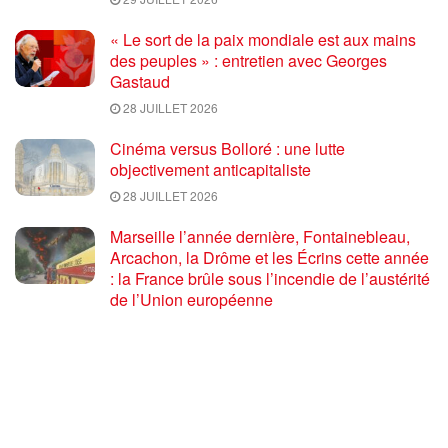
« Le sort de la paix mondiale est aux mains
des peuples » : entretien avec Georges
Gastaud
28 JUILLET 2026
Cinéma versus Bolloré : une lutte
objectivement anticapitaliste
28 JUILLET 2026
Marseille l’année dernière, Fontainebleau,
Arcachon, la Drôme et les Écrins cette année
: la France brûle sous l’incendie de l’austérité
de l’Union européenne
26 JUILLET 2026
« Cuba socialiste est la digue avancée des
peuples libres » – Gilda Landini PRCF [
#Paris manifestation de solidarité avec Cuba
#26Julio ]