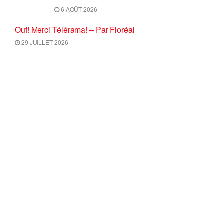
6 AOÛT 2026
Ouf! Merci Télérama! – Par Floréal
29 JUILLET 2026
Après son 54e Congrès, où en est la CGT ? –
par Jean Pierre Page
29 JUILLET 2026
« Le sort de la paix mondiale est aux mains
des peuples » : entretien avec Georges
Gastaud
28 JUILLET 2026
Cinéma versus Bolloré : une lutte
objectivement anticapitaliste
28 JUILLET 2026
CHARGER PLUS