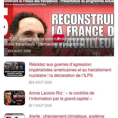
2027, le programme communiste : reconstruire la France
des travailleurs ! [demandez le programme
8 AOÛT 2026
Résistez aux guerres d’agression
impérialistes américaines et au harcèlement
nucléaire ! la déclaration de l’ILPS
8 AOÛT 2026
Annie Lacroix-Riz : « le contrôle de
l’information par le grand capital »
7 AOÛT 2026
Alerte : changement climatique, système