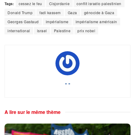
Tags:
cessez le feu
Cisjordanie
conflit israélo palestinien
Donald Trump
fadi kassem
Gaza
génocide à Gaza
Georges Gastaud
impérialisme
impérialisme américain
international
israel
Palestine
prix nobel
- -
A lire sur le même thème