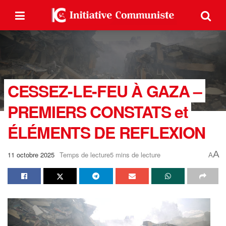
CESSEZ-LE-FEU À GAZA –
PREMIERS CONSTATS et
ÉLÉMENTS DE REFLEXION
A
11 octobre 2025
Temps de lecture5 mins de lecture
A