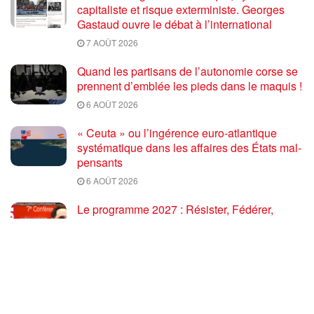
capitaliste et risque exterministe. Georges
Gastaud ouvre le débat à l’international
7 AOÛT 2026
Quand les partisans de l’autonomie corse se
prennent d’emblée les pieds dans le maquis !
6 AOÛT 2026
« Ceuta » ou l’ingérence euro-atlantique
systématique dans les affaires des États mal-
pensants
6 AOÛT 2026
Le programme 2027 : Résister, Fédérer,
Reconstruire – Fadi Kassem fait le point sur
les grandes orientations pour faire gagner la
France des travailleurs [10′]
6 AOÛT 2026
80 ans après Hiroshima : l’impérialisme états-