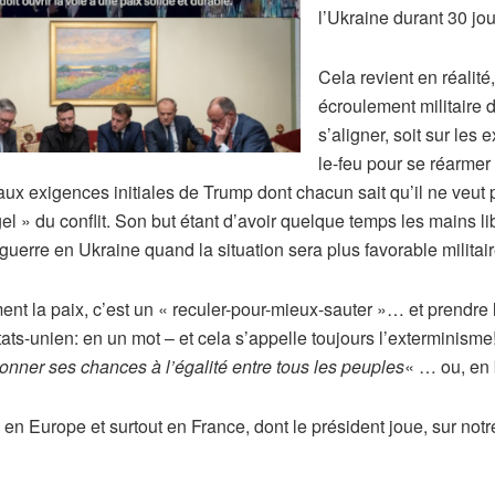
l’Ukraine durant 30 jou
Cela revient en réalit
écroulement militaire
s’aligner, soit sur les
le-feu pour se réarmer 
aux exigences initiales de Trump dont chacun sait qu’il ne veut p
gel » du conflit. Son but étant d’avoir quelque temps les mains 
a guerre en Ukraine quand la situation sera plus favorable mili
ent la paix, c’est un « reculer-pour-mieux-sauter »… et prendre 
ats-unien: en un mot – et cela s’appelle toujours l’extermini
donner ses chances à l’égalité entre tous les peuples
« … ou, en 
n Europe et surtout en France, dont le président joue, sur notre