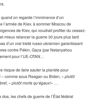
rs.
é, quand on regarde l’imminence d’un
 de l’armée de Kiev, à sommer Moscou de
 exigences de Kiev, qui voudrait profiter du cessez-
et mieux relancer la guerre 30 jours plus tard
as d’un vrai traité russo-ukrainien garantissant
libres contre Pékin, Gaza (par Netanyahou
tairement pour l’UE-OTAN…
le risque de
faire sauter
la planète pour
sme! – comme sous Reagan ou Biden, «
plutôt
bref, «
plutôt morts qu’égaux!
« …
 dos, les chefs de guerre de l’État fédéral