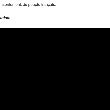
consentement, du peuple français.
uniste