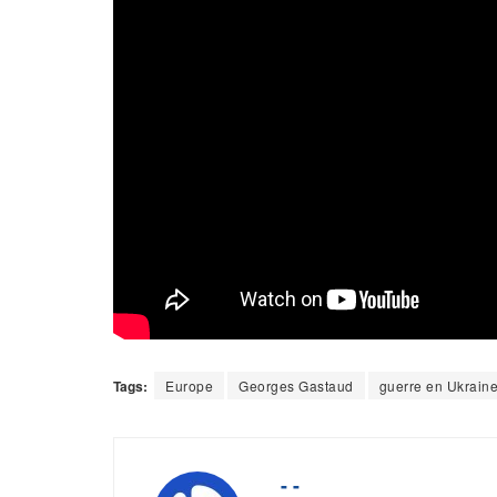
Tags:
Europe
Georges Gastaud
guerre en Ukrain
- -