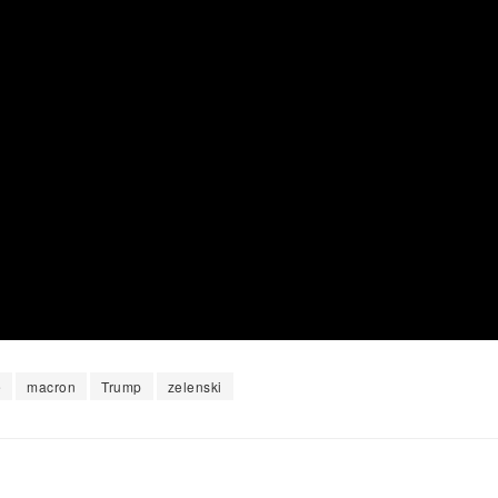
e
macron
Trump
zelenski