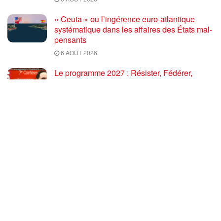
« Ceuta » ou l’ingérence euro-atlantique
systématique dans les affaires des États mal-
pensants
6 AOÛT 2026
Le programme 2027 : Résister, Fédérer,
Reconstruire – Fadi Kassem fait le point sur
les grandes orientations pour faire gagner la
France des travailleurs [10′]
6 AOÛT 2026
80 ans après Hiroshima : l’impérialisme états-
unien, de l’holocauste atomique à la menace
d’extermination de la civilisation iranienne
6 AOÛT 2026
Ouf! Merci Télérama! – Par Floréal
29 JUILLET 2026