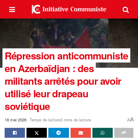
Répression anticommuniste
en Azerbaïdjan : des
militants arrêtés pour avoir
utilisé leur drapeau
soviétique
A
18 mai 2026
Temps de lecture3 mins de lecture
A