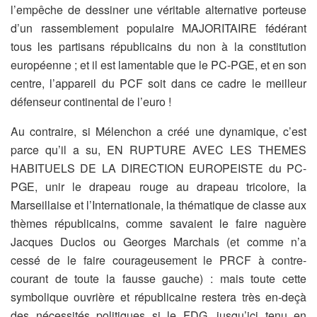
l’empêche de dessiner une véritable alternative porteuse
d’un rassemblement populaire MAJORITAIRE fédérant
tous les partisans républicains du non à la constitution
européenne ; et il est lamentable que le PC-PGE, et en son
centre, l’appareil du PCF soit dans ce cadre le meilleur
défenseur continental de l’euro !
Au contraire, si Mélenchon a créé une dynamique, c’est
parce qu’il a su, EN RUPTURE AVEC LES THEMES
HABITUELS DE LA DIRECTION EUROPEISTE du PC-
PGE, unir le drapeau rouge au drapeau tricolore, la
Marseillaise et l’Internationale, la thématique de classe aux
thèmes républicains, comme savaient le faire naguère
Jacques Duclos ou Georges Marchais (et comme n’a
cessé de le faire courageusement le PRCF à contre-
courant de toute la fausse gauche) : mais toute cette
symbolique ouvrière et républicaine restera très en-deçà
des nécessités politiques si le FDG, jusqu’ici tenu en