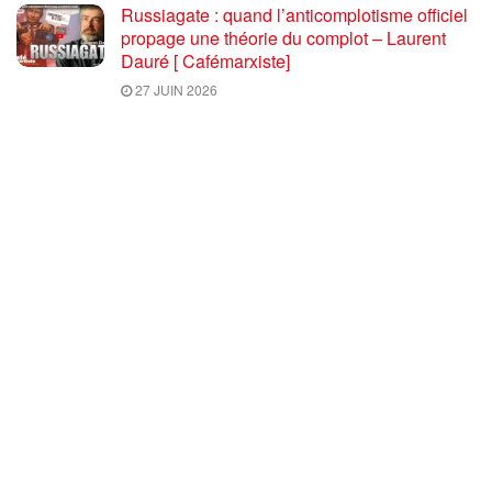
Russiagate : quand l’anticomplotisme officiel
propage une théorie du complot – Laurent
Dauré [ Cafémarxiste]
27 JUIN 2026
Dans les usines en Allemagne : « Le patronat
veut la lutte des classes ? Qu’il l’ait ! »
25 JUIN 2026
Albanie : soulèvement populaire pour exiger
la démission des fantoches de Trump qui
livrent le pays à Ivanka et Kushner
23 JUIN 2026
Portugal: la CGT et le Parti communiste, avec
deux grèves générales et 11 mois de lutte,
font échec à la réforme du code du travail
23 JUIN 2026
ILLUSIONS MOLDAVES ET