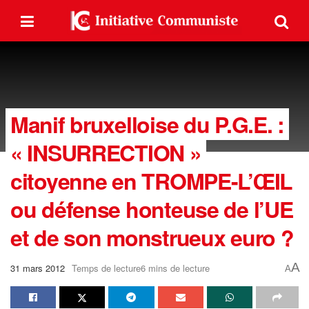
Manif bruxelloise du P.G.E. :
« INSURRECTION »
citoyenne en TROMPE-L’ŒIL
ou défense honteuse de l’UE
et de son monstrueux euro ?
A
31 mars 2012
Temps de lecture6 mins de lecture
A