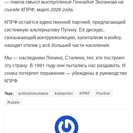
— таков смысл выступления Геннадия Зюганова на
съезде КПРФ, март 2026 года.
КПРФ остаётся единственной партией, предлагающей
системную альтернативу Путину. Её дискурс,
связывающий контрреволюцию, капитализм и войну,
находит отклик у всё большей части населения.
Мы — наследники Ленина, Сталина, тех, кто построил
эту страну. В 1991 году они пытались нас раздавить. И
снова потерпят поражение — убеждены в руководстве
КПРФ
Tags:
anticommunisme
komsomol
KPRF
Poutine
Russie