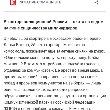
В контрреволюционной России — охота на ведьм
на фоне хищничества миллиардеров
В небольшой квартире в московском районе Перово
Дарья Багина, 28 лет, секретарь Московского
комсомола, показывает ещё заметные синяки на руках.
«Они волокли меня по полу, как преступницу. В чём
моя вина? В том, что я требовала подсчёта голосов,
отданных за коммунистов». Её арест во время марша
против махинаций, направленных на непризнание
побед и прорывов коммунистов на выборах, — лишь
один из эпизодов систематических репрессий,
обрушившихся на активистов, депутатов и организации
Коммунистической партии Российской Федерации
(КПРФ) и её молодёжного крыла — Комсомола.