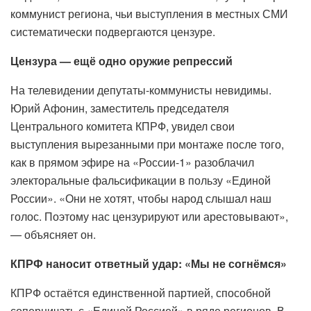
коммунист региона, чьи выступления в местных СМИ
систематически подвергаются цензуре.
Цензура — ещё одно оружие репрессий
На телевидении депутаты-коммунисты невидимы.
Юрий Афонин, заместитель председателя
Центрального комитета КПРФ, увидел свои
выступления вырезанными при монтаже после того,
как в прямом эфире на «России-1» разоблачил
электоральные фальсификации в пользу «Единой
России». «Они не хотят, чтобы народ слышал наш
голос. Поэтому нас цензурируют или арестовывают»,
— объясняет он.
КПРФ наносит ответный удар: «Мы не согнёмся»
КПРФ остаётся единственной партией, способной
соперничать с «Единой Россией» в ряде регионов. В