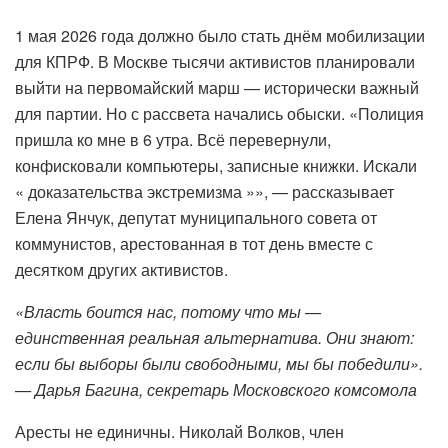
1 мая 2026 года должно было стать днём мобилизации
для КПРФ. В Москве тысячи активистов планировали
выйти на первомайский марш — исторически важный
для партии. Но с рассвета начались обыски. «Полиция
пришла ко мне в 6 утра. Всё перевернули,
конфисковали компьютеры, записные книжки. Искали
« доказательства экстремизма »», — рассказывает
Елена Янчук, депутат муниципального совета от
коммунистов, арестованная в тот день вместе с
десятком других активистов.
«Власть боится нас, потому что мы —
единственная реальная альтернатива. Они знают:
если бы выборы были свободными, мы бы победили».
— Дарья Багина, секретарь Московского комсомола
Аресты не единичны. Николай Волков, член