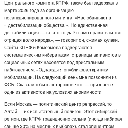
Центрального комитета КПРФ, также был задержан в
марте 2026 года за организацию
несанкционированного митинга. «Нас обвиняют в
« дестабилизации общества ». Но единственная
дестабилизация — та, что создаёт само правительство,
отрицая волю народа», — говорит он, сжимая кулаки.
Сайты КПРФ и Комсомола подвергаются
систематическим кибератакам, страницы активистов в
социальных сетях находятся под пристальным
наблюдением. «Однажды я опубликовал критику
мобилизации. На следующий день мне позвонили из
ФСБ. Сказали « быть осторожнее »», — признаётся
один из активистов на условиях анонимности.
Если Москва — политический центр репрессий, то
Алтай — их испытательный полигон. Этот сибирский
регион, где КПРФ традиционно сильна (иногда набирая
свыше 30% на местных выборах), стал эпицентром