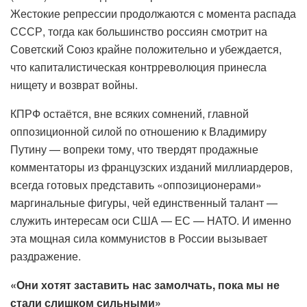
Жестокие репрессии продолжаются с момента распада
СССР, тогда как большинство россиян смотрит на
Советский Союз крайне положительно и убеждается,
что капиталистическая контрреволюция принесла
нищету и возврат войны.
КПРФ остаётся, вне всяких сомнений, главной
оппозиционной силой по отношению к Владимиру
Путину — вопреки тому, что твердят продажные
комментаторы из французских изданий миллиардеров,
всегда готовых представить «оппозиционерами»
маргинальные фигуры, чей единственный талант —
служить интересам оси США — ЕС — НАТО. И именно
эта мощная сила коммунистов в России вызывает
раздражение.
«Они хотят заставить нас замолчать, пока мы не
стали слишком сильными»