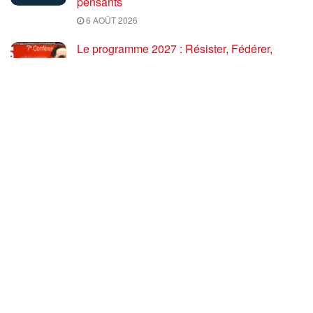
pensants
6 AOÛT 2026
Le programme 2027 : Résister, Fédérer,
Reconstruire – Fadi Kassem fait le point sur
les grandes orientations pour faire gagner la
France des travailleurs [10′]
6 AOÛT 2026
80 ans après Hiroshima : l’impérialisme états-
unien, de l’holocauste atomique à la menace
d’extermination de la civilisation iranienne
6 AOÛT 2026
Ouf! Merci Télérama! – Par Floréal
29 JUILLET 2026
Après son 54e Congrès, où en est la CGT ? –
par Jean Pierre Page
29 JUILLET 2026