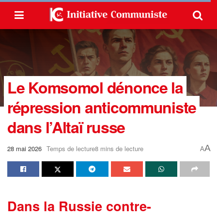
Le Komsomol dénonce la
répression anticommuniste
dans l’Altaï russe
A
28 mai 2026
Temps de lecture8 mins de lecture
A
Dans la Russie contre-