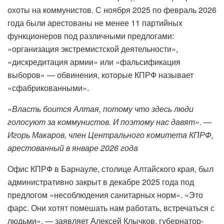
охоты на коммунистов. С ноября 2025 по февраль 2026
года были арестованы не менее 11 партийных
функционеров под различными предлогами:
«организация экстремистской деятельности»,
«дискредитация армии» или «фальсификация
выборов» — обвинения, которые КПРФ называет
«сфабрикованными».
«Власть боится Алтая, потому что здесь люди
голосуют за коммунистов. И поэтому нас давят». —
Игорь Макаров, член Центрального комитета КПРФ,
арестованный в январе 2026 года
Офис КПРФ в Барнауле, столице Алтайского края, был
административно закрыт в декабре 2025 года под
предлогом «несоблюдения санитарных норм». «Это
фарс. Они хотят помешать нам работать, встречаться с
людьми», — заявляет Алексей Клычков, губернатор-