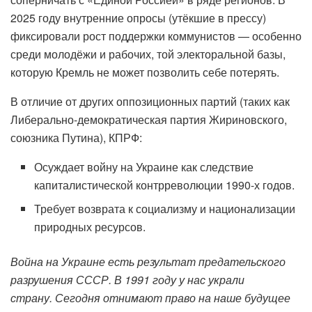
2025 году внутренние опросы (утёкшие в прессу)
фиксировали рост поддержки коммунистов — особенно
среди молодёжи и рабочих, той электоральной базы,
которую Кремль не может позволить себе потерять.
В отличие от других оппозиционных партий (таких как
Либерально-демократическая партия Жириновского,
союзника Путина), КПРФ:
Осуждает войну на Украине как следствие
капиталистической контрреволюции 1990-х годов.
Требует возврата к социализму и национализации
природных ресурсов.
Война на Украине есть результат предательского
разрушения СССР. В 1991 году у нас украли
страну. Сегодня отнимают право на наше будущее