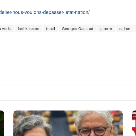
ondelier-nous-voulons-depasser-letat-nation/
 verts
fadi kassem
frexit
Georges Gastaud
guerre
nation