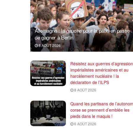
Allemagne : la gauche pour la paix, en passe
de gagner à Berlin
8 AOÛT 2026
Résistez aux guerres d’agression
impérialistes américaines et au
harcèlement nucléaire ! la
déclaration de l’ILPS
8 AOÛT 2026
Quand les partisans de l’autonom
corse se prennent d’emblée les
pieds dans le maquis !
6 AOÛT 2026