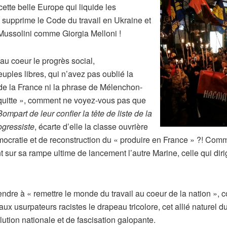
cette belle Europe qui liquide les
supprime le Code du travail en Ukraine et
 Mussolini comme Giorgia Melloni !
 au coeur le progrès social,
uples libres, qui n’avez pas oublié la
de la France ni la phrase de Mélenchon-
 quitte », comment ne voyez-vous pas que
ompart de leur confier la tête de liste de la
ogressiste
, écarte d’elle la classe ouvrière
mocratie et de reconstruction du « produire en France » ?! Comm
ent sur sa rampe ultime de lancement l’autre Marine, celle qui di
ndre à « remettre le monde du travail au coeur de la nation »,
aux usurpateurs racistes le drapeau tricolore, cet allié naturel
ution nationale et de fascisation galopante.