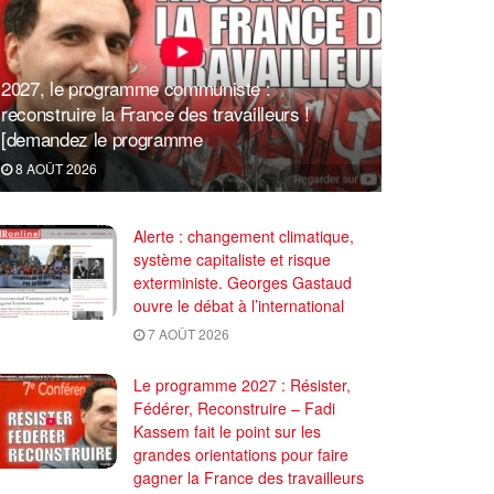
2027, le programme communiste :
reconstruire la France des travailleurs !
[demandez le programme
8 AOÛT 2026
Alerte : changement climatique,
système capitaliste et risque
exterministe. Georges Gastaud
ouvre le débat à l’international
7 AOÛT 2026
Le programme 2027 : Résister,
Fédérer, Reconstruire – Fadi
Kassem fait le point sur les
grandes orientations pour faire
gagner la France des travailleurs