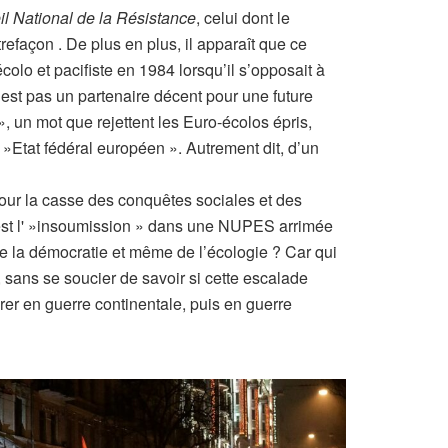
il National de la Résistance
, celui dont le
efaçon . De plus en plus, il apparaît que ce
olo et pacifiste en 1984 lorsqu’il s’opposait à
’est pas un partenaire décent pour une future
, un mot que rejettent les Euro-écolos épris,
Etat fédéral européen ». Autrement dit, d’un
pour la casse des conquêtes sociales et des
ù est l' »insoumission » dans une NUPES arrimée
de la démocratie et même de l’écologie ? Car qui
sans se soucier de savoir si cette escalade
rer en guerre continentale, puis en guerre