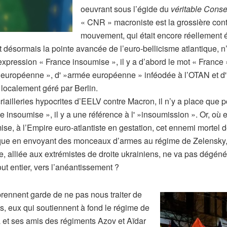
oeuvrant sous l’égide du
véritable Conse
« CNR » macroniste est la grossière contr
mouvement, qui était encore réellement éc
t désormais la pointe avancée de l’euro-bellicisme atlantique, n
pression « France insoumise », il y a d’abord le mot « France »
uropéenne », d' »armée européenne » inféodée à l’OTAN et d' »
 localement géré par Berlin.
riailleries hypocrites d’EELV contre Macron, il n’y a place que 
 insoumise », il y a une référence à l' »insoumission ». Or, o
se, à l’Empire euro-atlantiste en gestation, cet ennemi mortel 
tique en envoyant des monceaux d’armes au régime de Zelensky, 
e, alliée aux extrémistes de droite ukrainiens, ne va pas dégéné
ut entier, vers l’anéantissement ?
rennent garde de ne pas nous traiter de
s, eux qui soutiennent à fond le régime de
a et ses amis des régiments Azov et Aïdar