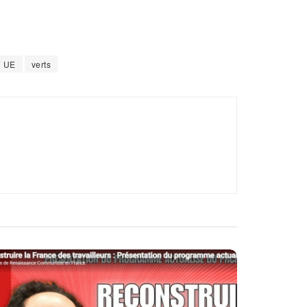
UE
verts