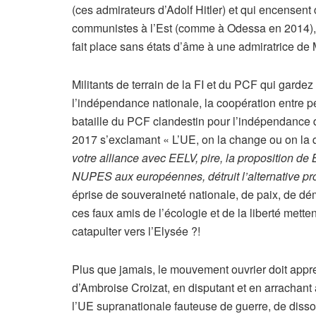
(ces admirateurs d’Adolf Hitler) et qui encensent 
communistes à l’Est (comme à Odessa en 2014), 
fait place sans états d’âme à une admiratrice de
Militants de terrain de la FI et du PCF qui gardez
l’indépendance nationale, la coopération entre pe
bataille du PCF clandestin pour l’indépendance 
2017 s’exclamant « L’UE, on la change ou on la
votre alliance avec EELV, pire, la proposition de B
NUPES aux européennes, détruit l’alternative pr
éprise de souveraineté nationale, de paix, de dé
ces faux amis de l’écologie et de la liberté mett
catapulter vers l’Elysée ?!
Plus que jamais, le mouvement ouvrier doit appre
d’Ambroise Croizat, en disputant et en arrachant 
l’UE supranationale fauteuse de guerre, de dissol