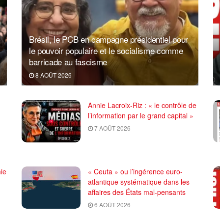
Brésil, le PCB en campagne présidentiel pour
le pouvoir populaire et le socialisme comme
barricade au fascisme
8 AOÛT 2026
Annie Lacroix-Riz : « le contrôle de
l’information par le grand capital »
7 AOÛT 2026
ie
« Ceuta » ou l’ingérence euro-
atlantique systématique dans les
affaires des États mal-pensants
6 AOÛT 2026