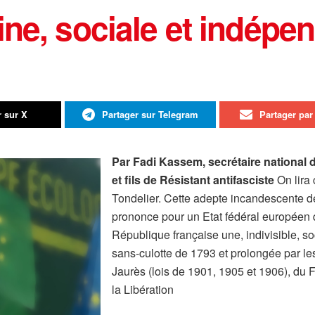
ine, sociale et indépe
r sur X
Partager sur Telegram
Partager par 
Par Fadi Kassem, secrétaire national 
et fils de Résistant antifasciste
On lira 
Tondelier. Cette adepte incandescente de
prononce pour un Etat fédéral européen 
République française une, indivisible, so
sans-culotte de 1793 et prolongée par l
Jaurès (lois de 1901, 1905 et 1906), du 
la Libération