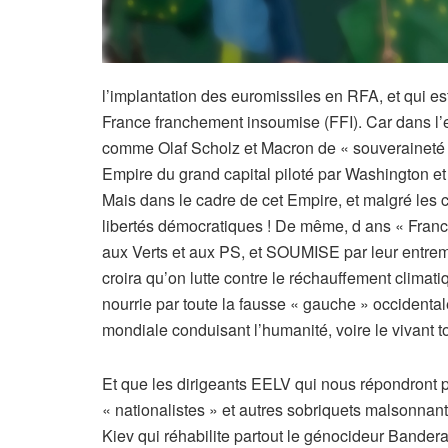
l’implantation des euromissiles en RFA, et qui es
France franchement insoumise (FFI). Car dans l’ex
comme Olaf Scholz et Macron de « souveraineté e
Empire du grand capital piloté par Washington et
Mais dans le cadre de cet Empire, et malgré les c
libertés démocratiques ! De même, d ans « France
aux Verts et aux PS, et SOUMISE par leur entremi
croira qu’on lutte contre le réchauffement clima
nourrie par toute la fausse « gauche » occidental
mondiale conduisant l’humanité, voire le vivant to
Et que les dirigeants EELV qui nous répondront p
« nationalistes » et autres sobriquets malsonnant
Kiev qui réhabilite partout le génocideur Bander