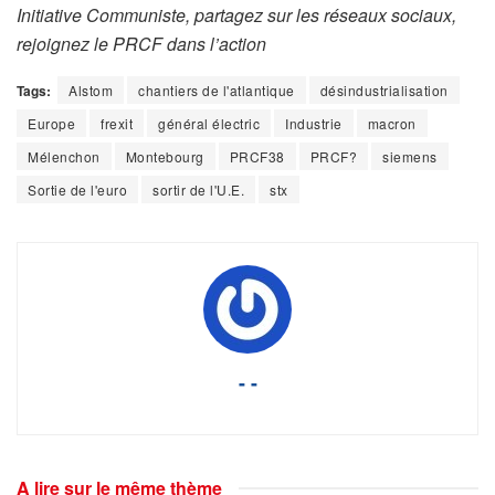
Initiative Communiste, partagez sur les réseaux sociaux,
rejoignez le PRCF dans l’action
Tags:
Alstom
chantiers de l'atlantique
désindustrialisation
Europe
frexit
général électric
Industrie
macron
Mélenchon
Montebourg
PRCF38
PRCF?
siemens
Sortie de l'euro
sortir de l'U.E.
stx
- -
A lire sur le même thème