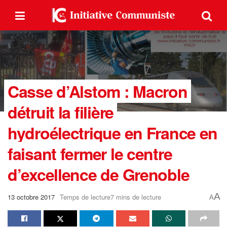
Casse d’Alstom : Macron
détruit la filière
hydroélectrique en France en
faisant fermer le centre
d’excellence de Grenoble
A
13 octobre 2017
Temps de lecture7 mins de lecture
A