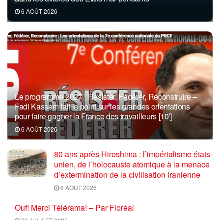
6 AOÛT 2026
Le programme 2027 : Résister, Fédérer, Reconstruire –
Fadi Kassem fait le point sur les grandes orientations
pour faire gagner la France des travailleurs [10′]
6 AOÛT 2026
80 ans après Hiroshima : l’impérialisme états-
unien, de l’holocauste atomique à la menace
d’extermination de la civilisation iranienne
6 AOÛT 2026
Ouf! Merci Télérama! – Par Floréal