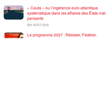
« Ceuta » ou l’ingérence euro-atlantique
systématique dans les affaires des États mal-
pensants
6 AOÛT 2026
Le programme 2027 : Résister, Fédérer,
Reconstruire – Fadi Kassem fait le point sur
les grandes orientations pour faire gagner la
France des travailleurs [10′]
6 AOÛT 2026
80 ans après Hiroshima : l’impérialisme états-
unien, de l’holocauste atomique à la menace
d’extermination de la civilisation iranienne
6 AOÛT 2026
Ouf! Merci Télérama! – Par Floréal
29 JUILLET 2026
Après son 54e Congrès, où en est la CGT ? –