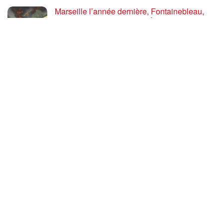
Marseille l’année dernière, Fontainebleau,
Arcachon, la Drôme et les Écrins cette année
: la France brûle sous l’incendie de l’austérité
de l’Union européenne
26 JUILLET 2026
« Cuba socialiste est la digue avancée des
peuples libres » – Gilda Landini PRCF [
#Paris manifestation de solidarité avec Cuba
#26Julio ]
25 JUILLET 2026
Incendies, canicules, capitalisme : la France
au bord du brasier
24 JUILLET 2026
Sommet de la plateforme anti-impérialiste
mondiale : le PRCF expose la situation
politique en France
24 JUILLET 2026