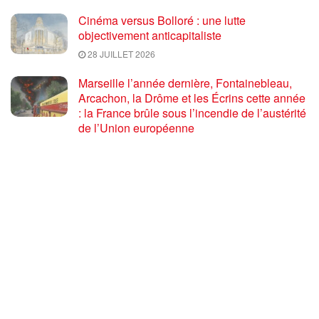
Cinéma versus Bolloré : une lutte
objectivement anticapitaliste
28 JUILLET 2026
Marseille l’année dernière, Fontainebleau,
Arcachon, la Drôme et les Écrins cette année
: la France brûle sous l’incendie de l’austérité
de l’Union européenne
26 JUILLET 2026
« Cuba socialiste est la digue avancée des
peuples libres » – Gilda Landini PRCF [
#Paris manifestation de solidarité avec Cuba
#26Julio ]
25 JUILLET 2026
Incendies, canicules, capitalisme : la France
au bord du brasier
24 JUILLET 2026