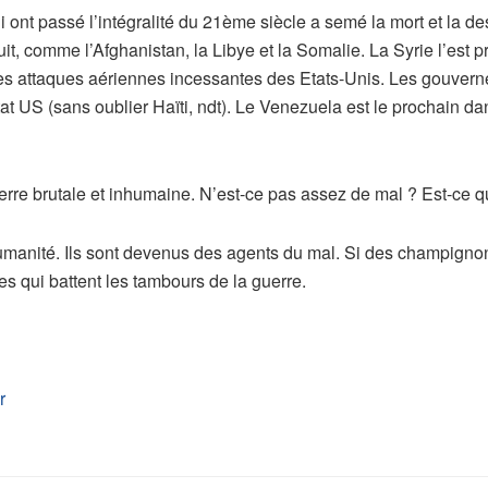
nt passé l’intégralité du 21ème siècle a semé la mort et la de
ruit, comme l’Afghanistan, la Libye et la Somalie. La Syrie l’est 
 des attaques aériennes incessantes des Etats-Unis. Les gouve
t US (sans oublier Haïti, ndt). Le Venezuela est le prochain dans
e brutale et inhumaine. N’est-ce pas assez de mal ? Est-ce q
umanité. Ils sont devenus des agents du mal. Si des champignon
es qui battent les tambours de la guerre.
r