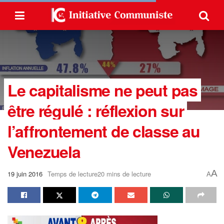
Le capitalisme ne peut pas
être régulé : réflexion sur
l’affrontement de classe au
Venezuela
A
19 juin 2016
Temps de lecture20 mins de lecture
A