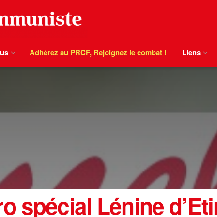
ous
Adhérez au PRCF, Rejoignez le combat !
Liens
o spécial Lénine d’Eti