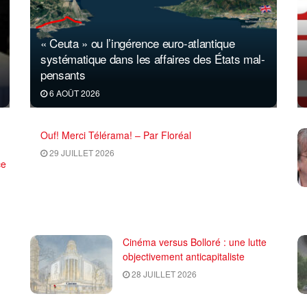
« Ceuta » ou l’ingérence euro-atlantique
systématique dans les affaires des États mal-
pensants
6 AOÛT 2026
Ouf! Merci Télérama! – Par Floréal
29 JUILLET 2026
ce
Cinéma versus Bolloré : une lutte
objectivement anticapitaliste
28 JUILLET 2026