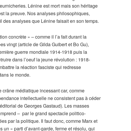
urnicheries. Lénine est mort mais son héritage
 est la preuve. Nos analyses philosophiques,
 fil des analyses que Lénine faisait en son temps.
ion concrète » – comme il l’a fait durant la
 vingt (article de Gilda Guibert et Bo Gu),
première guerre mondiale 1914-1918 puis la
ruire dans l’oeuf la jeune révolution : 1918-
attre la réaction fasciste qui redresse
 dans le monde.
 de crâne médiatique incessant car, comme
ndépendance intellectuelle ne consistent pas à céder
 (éditorial de Georges Gastaud). Les masses
mprend – par le grand spectacle politico-
es par la politique. Il faut donc, comme Marx et
 un « parti d’avant-garde, ferme et résolu, qui