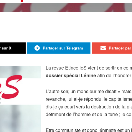
r sur X
Partager sur Telegram
Partager par 
La revue EtincelleS vient de sortir en c
dossier spécial Lénine
afin de l’honorer
L’autre soir, un monsieur me disait « ma
revanche, lui ai-je répondu, le capitalis
dis-je ça court vers la destruction de la pl
détriment de l’homme et de la terre ; le 
Etre communiste et donc léniniste est un