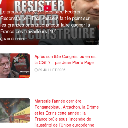
Le programme 2027 : Résister, Fédérer,
Reconstruire – Fadi Kassem fait le point sur
les grandes orientations pour faire gagner la
France des travailleurs [10′]
6 AOÛT 2026
Après son 54e Congrès, où en est
la CGT ? – par Jean Pierre Page
29 JUILLET 2026
Marseille l’année dernière,
Fontainebleau, Arcachon, la Drôme
et les Écrins cette année : la
France brûle sous l’incendie de
l’austérité de l’Union européenne