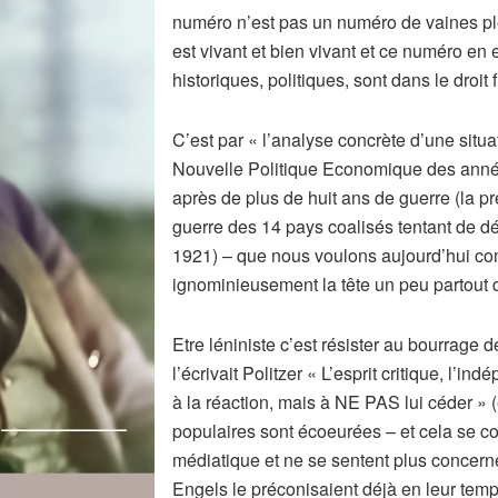
numéro n’est pas un numéro de vaines ple
est vivant et bien vivant et ce numéro en
historiques, politiques, sont dans le droit
C’est par « l’analyse concrète d’une situat
Nouvelle Politique Economique des années
après de plus de huit ans de guerre (la 
guerre des 14 pays coalisés tentant de dét
1921) – que nous voulons aujourd’hui comb
ignominieusement la tête un peu partout
Etre léniniste c’est résister au bourrage
l’écrivait Politzer « L’esprit critique, l’i
à la réaction, mais à NE PAS lui céder »
populaires sont écoeurées – et cela se co
médiatique et ne se sentent plus concerné
Engels le préconisaient déjà en leur temps