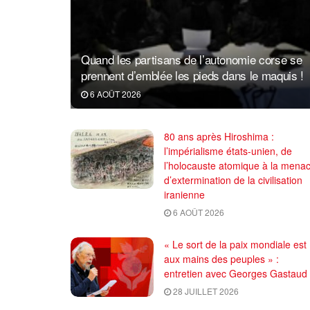
Quand les partisans de l’autonomie corse se
prennent d’emblée les pieds dans le maquis !
6 AOÛT 2026
80 ans après Hiroshima :
l’impérialisme états-unien, de
l’holocauste atomique à la mena
d’extermination de la civilisation
iranienne
6 AOÛT 2026
« Le sort de la paix mondiale est
aux mains des peuples » :
entretien avec Georges Gastaud
28 JUILLET 2026