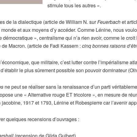
stimule tous les autres ».
ces de la dialectique (article de William N. sur
Feuerbach
et arti
re monde et aux moyens d’y accéder. Comme Lénine, nous voulons 
me démocratique », centralisme qui n’a rien avoir, comme le croit
e de Macron. (article de Fadi Kassem :
cinq bonnes raisons d’êtr
’économique, que militaire, c’est lutter contre l’impérialisme atl
 d’établir le plus sûrement possible son pouvoir dominateur (Oliv
ps
ne peut se réaliser sans la renaissance d’un parti véritablem
opose une « Alternative rouge ET tricolore », en mesure de réuni
n jacobine, 1917 et 1793, Lénine et Robespierre car l’avenir appa
ver quelques recensions d’ouvrages :
arshall
(recension de Gilda Guibert)