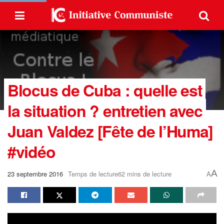
Blocus de Cuba : quelle est
la situation ? entretien avec
Juan Valdez [Fête de l’Huma]
#vidéo
A
23 septembre 2016
Temps de lecture62 mins de lecture
A