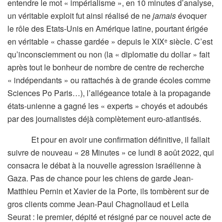
entendre le mot « impérialisme », en 10 minutes d’analyse,
un véritable exploit fut ainsi réalisé de ne
jamais
évoquer
le rôle des Etats-Unis en Amérique latine, pourtant érigée
en véritable « chasse gardée » depuis le XIX
siècle. C’est
e
qu’inconsciemment ou non (la « diplomatie du dollar » fait
après tout le bonheur de nombre de centre de recherche
« indépendants » ou rattachés à de grande écoles comme
Sciences Po Paris…), l’allégeance totale à la propagande
états-unienne a gagné les « experts » choyés et adoubés
par des journalistes déjà complètement euro-atlantisés.
Et pour en avoir une confirmation définitive, il fallait
suivre de nouveau « 28 Minutes » ce lundi 8 août 2022, qui
consacra le débat à la nouvelle agression israélienne à
Gaza. Pas de chance pour les chiens de garde Jean-
Matthieu Pernin et Xavier de la Porte, ils tombèrent sur de
gros clients comme Jean-Paul Chagnollaud et Leila
Seurat : le premier, dépité et résigné par ce nouvel acte de