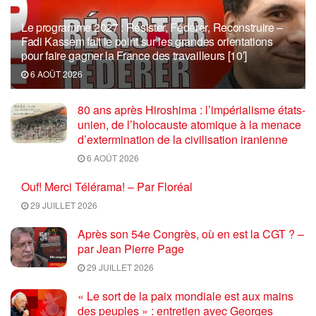
Le programme 2027 : Résister, Fédérer, Reconstruire –
Fadi Kassem fait le point sur les grandes orientations
pour faire gagner la France des travailleurs [10′]
6 AOÛT 2026
80 ans après Hiroshima : l’impérialisme états-
unien, de l’holocauste atomique à la menace
d’extermination de la civilisation iranienne
6 AOÛT 2026
Ouf! Merci Télérama! – Par Floréal
29 JUILLET 2026
Après son 54e Congrès, où en est la CGT ? –
par Jean Pierre Page
29 JUILLET 2026
« Le sort de la paix mondiale est aux mains
des peuples » : entretien avec Georges