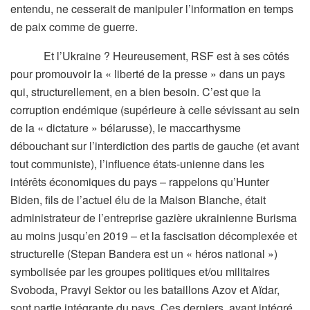
entendu, ne cesserait de manipuler l’information en temps
de paix comme de guerre.
Et l’Ukraine ? Heureusement, RSF est à ses côtés
pour promouvoir la « liberté de la presse » dans un pays
qui, structurellement, en a bien besoin. C’est que la
corruption endémique (supérieure à celle sévissant au sein
de la « dictature » bélarusse), le maccarthysme
débouchant sur l’interdiction des partis de gauche (et avant
tout communiste), l’influence états-unienne dans les
intérêts économiques du pays – rappelons qu’Hunter
Biden, fils de l’actuel élu de la Maison Blanche, était
administrateur de l’entreprise gazière ukrainienne Burisma
au moins jusqu’en 2019 – et la fascisation décomplexée et
structurelle (Stepan Bandera est un « héros national »)
symbolisée par les groupes politiques et/ou militaires
Svoboda, Pravyi Sektor ou les bataillons Azov et Aïdar,
sont partie intégrante du pays. Ces derniers, ayant intégré