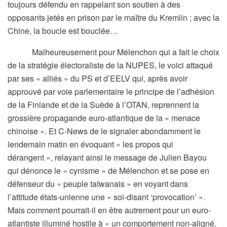
toujours défendu en rappelant son soutien à des
opposants jetés en prison par le maître du Kremlin ; avec la
Chine, la boucle est bouclée…
Malheureusement pour Mélenchon qui a fait le choix
de la stratégie électoraliste de la NUPES, le voici attaqué
par ses « alliés » du PS et d’EELV qui, après avoir
approuvé par voie parlementaire le principe de l’adhésion
de la Finlande et de la Suède à l’OTAN, reprennent la
grossière propagande euro-atlantique de la « menace
chinoise ». Et C-News de le signaler abondamment le
lendemain matin en évoquant « les propos qui
dérangent », relayant ainsi le message de Julien Bayou
qui dénonce le « cynisme » de Mélenchon et se pose en
défenseur du « peuple taïwanais » en voyant dans
l’attitude états-unienne une « soi-disant ‘provocation’ ».
Mais comment pourrait-il en être autrement pour un euro-
atlantiste illuminé hostile à « un comportement non-aligné.