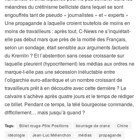
méandres du crétinisme belliciste dans lequel se sont
engouffrés tant de pseudo « journalistes » et « experts »
Une propagande à laquelle croient toutefois de moins en
moins de travailleurs : après tout, C-News ne s’inquiétait-
elle pas début mars que près de la moitié des Français,
selon un sondage, était sensible aux arguments
factuels
du Kremlin ? Et l’abstention sans cesse croissante sur
laquelle pleurent (hypocritement) les médias aux ordres ne
marque-t-elle pas une sécession inéluctable entre
l’oligarchie euro-atlantique et un nombre croissant de
travailleurs prêt à en découdre avec cette dernière ? Le
calvaire s’achève après quatre jours et le temps de rédiger
ce billet. Pendant ce temps, la télé bourgeoise commande,
difficilement… mais jusqu’à quand ?
Tags:
Billet rouge-Pôle Positions
bourrage de crane
Chine
idéologie
Jean-Luc Mélenchon
médias
propagande