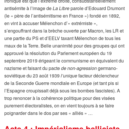
ironique est que l’extrême droite, consubstantiellement
antisémite à l’image de
La Libre
parole d’Edouard Drumont
(le « père de l’antisémitisme en France ») fondé en 1892,
en vint à accuser Mélenchon d’« extrémiste »,
s’engouffrant dans la brèche ouverte par Macron, les LR et
une partie du PS et d’EELV taxant Mélenchon de tous les
maux de la Terre. Belle unanimité pour des groupes qui ont
approuvé la résolution du Parlement européen du 19
septembre 2019 érigeant le communisme en équivalent du
nazisme et faisant du pacte
de non-agression
germano-
soviétique du 23 août 1939
l’unique
facteur déclencheur
de la Seconde Guerre mondiale en Europe (et tant pis si
l’Espagne croupissait déjà sous les bombes fascistes). A
trop renoncer à la cohérence politique pour des visées
purement électoralistes, on en vient toujours à se faire
poignarder dans le dos par ses « alliés » …
Acte 4 : Impérialisme belliciste