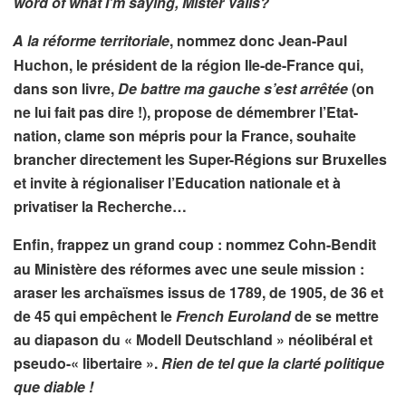
word of what I’m saying, Mister Valls?
A la réforme territoriale
, nommez donc Jean-Paul
Huchon, le président de la région Ile-de-France qui,
dans son livre,
De battre ma gauche s’est arrêtée
(on
ne lui fait pas dire !), propose de démembrer l’Etat-
nation, clame son mépris pour la France, souhaite
brancher directement les Super-Régions sur Bruxelles
et invite à régionaliser l’Education nationale et à
privatiser la Recherche…
Enfin, frappez un grand coup : nommez Cohn-Bendit
au Ministère des réformes avec une seule mission :
araser les archaïsmes issus de 1789, de 1905, de 36 et
de 45 qui empêchent le
French Euroland
de se mettre
au diapason du « Modell Deutschland » néolibéral et
pseudo-« libertaire ».
Rien de tel que la clarté politique
que diable !