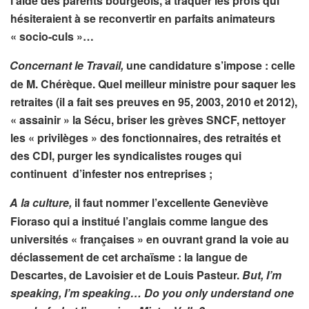
l’aide des parents bourgeois, à traquer les profs qui
hésiteraient à se reconvertir en parfaits animateurs
« socio-culs »…
Concernant le Travail,
une candidature s’impose : celle
de M. Chérèque. Quel meilleur ministre pour saquer les
retraites (
il a fait ses preuves en 95, 2003, 2010 et 2012
),
« assainir » la Sécu, briser les grèves SNCF, nettoyer
les « privilèges » des fonctionnaires, des retraités et
des CDI, purger les syndicalistes rouges qui
continuent d’infester nos entreprises ;
A la culture,
il faut nommer l’excellente Geneviève
Fioraso qui a institué l’anglais comme langue des
universités « françaises » en ouvrant grand la voie au
déclassement de cet archaïsme : la langue de
Descartes, de Lavoisier et de Louis Pasteur.
But, I’m
speaking, I’m speaking… Do you only understand one