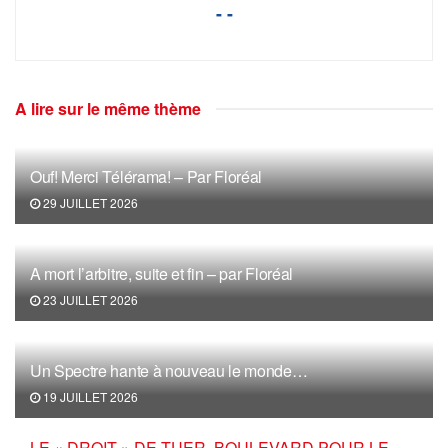
- -
A lire sur le même thème
Ouf! Merci Télérama! – Par Floréal
29 JUILLET 2026
A mort l’arbitre, suite et fin – par Floréal
23 JUILLET 2026
Un Spectre hante à nouveau le monde…
19 JUILLET 2026
LE « DROIT » DE TUER, BOULEVARD POUR LE