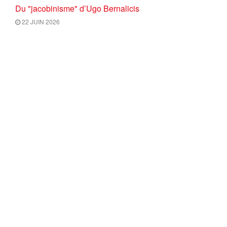
Du "jacobinisme" d’Ugo Bernalicis
22 JUIN 2026
Petit résumé de la pensée Onfray à l’usage des amis de
la forêt française
19 JUIN 2026
ILLUSIONS MOLDAVES ET
PERSPECTIVES EUROPÉENNES
11 JUIN 2026
CHARGER PLUS
Comité de rédaction et CGU