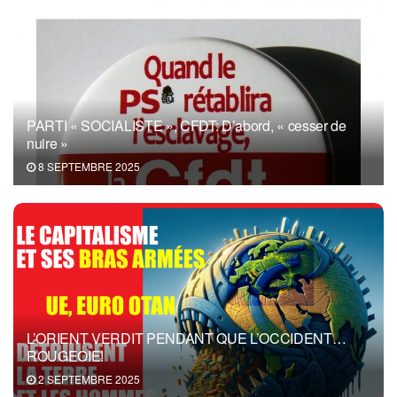
PARTI « SOCIALISTE », CFDT: D’abord, « cesser de
nuire »
8 SEPTEMBRE 2025
L’ORIENT VERDIT PENDANT QUE L’OCCIDENT…
ROUGEOIE!
2 SEPTEMBRE 2025