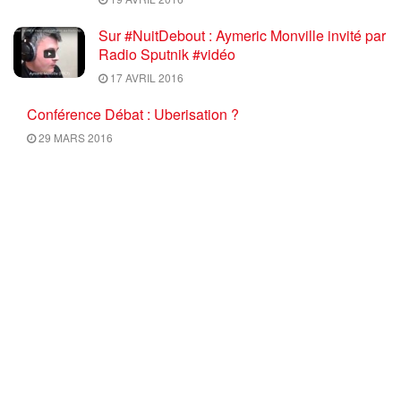
Sur #NuitDebout : Aymeric Monville invité par
Radio Sputnik #vidéo
17 AVRIL 2016
Conférence Débat : Uberisation ?
29 MARS 2016
Info Luttes : SPECIAL Mobilisation du 17
mars 2016 ON NE NEGOCIE PAS LES
RECULS, RETRAIT TOTAL du PROJET U.E.
/ El Khomri
17 MARS 2016
Ce mercredi 10 Février 2016 à 18H30,
C’EST « L’HEURE DE L’METTRE » : Bonne
nouvelle ! Nos camarades Elsa et Salah vont
avoir un bébé !
9 FÉVRIER 2016