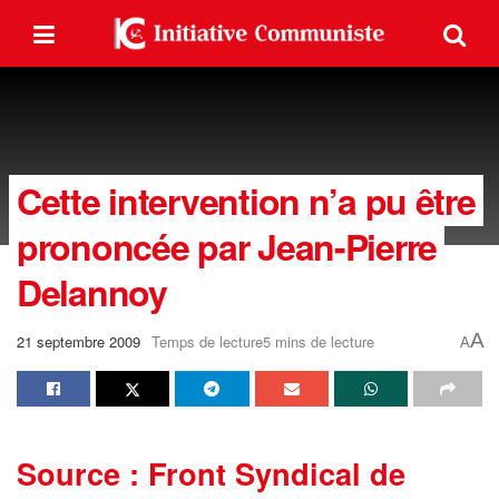
Cette intervention n’a pu être
prononcée par Jean-Pierre
Delannoy
A
21 septembre 2009
Temps de lecture5 mins de lecture
A
Source : Front Syndical de