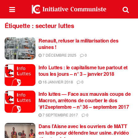
Étiquette :
secteur luttes
Renault, refuser la militarisation des
usines !
7 DÉCEMBRE 2025
0
Info Luttes : le capitalisme tue partout et
tous les jours – n° 3 – janvier 2018
16 JANVIER 2018
0
Info luttes — Face aux mauvais coups de
Macron, arrêtons de courber le dos
‘#12septembre – n° 36 – septembre 2017
7 SEPTEMBRE 2017
0
Dans l’Aisne avec les ouvriers de MATT
en lutte pour défendre leur usine. #vidéo