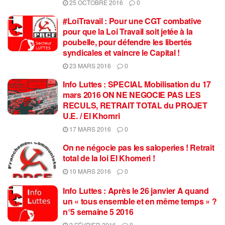
25 OCTOBRE 2016
0
#LoiTravail : Pour une CGT combative
pour que la Loi Travail soit jetée à la
poubelle, pour défendre les libertés
syndicales et vaincre le Capital !
23 MARS 2016
0
Info Luttes : SPECIAL Mobilisation du 17
mars 2016 ON NE NEGOCIE PAS LES
RECULS, RETRAIT TOTAL du PROJET
U.E. / El Khomri
17 MARS 2016
0
On ne négocie pas les saloperies ! Retrait
total de la loi El Khomeri !
10 MARS 2016
0
Info Luttes : Après le 26 janvier A quand
un « tous ensemble et en même temps » ?
n°5 semaine 5 2016
2 FÉVRIER 2016
0