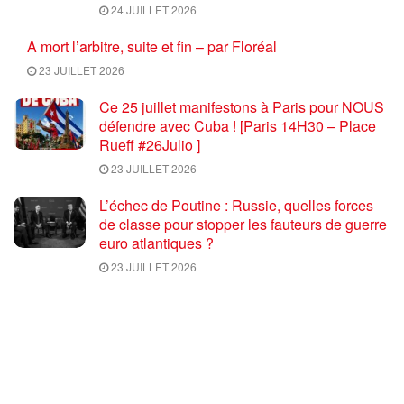
24 JUILLET 2026
A mort l’arbitre, suite et fin – par Floréal
23 JUILLET 2026
Ce 25 juillet manifestons à Paris pour NOUS
défendre avec Cuba ! [Paris 14H30 – Place
Rueff #26Julio ]
23 JUILLET 2026
L’échec de Poutine : Russie, quelles forces
de classe pour stopper les fauteurs de guerre
euro atlantiques ?
23 JUILLET 2026
Coupe du monde de football 2026 : une fin
salutaire pour une compétition délétère
23 JUILLET 2026
Trump et Rubio déclarent la guerre au
communisme … par Gilles Questiaux