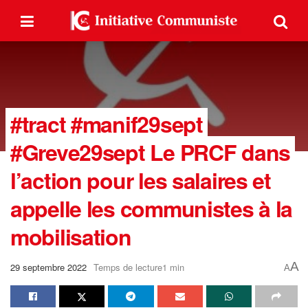
#tract #manif29sept
#Greve29sept Le PRCF dans
l’action pour les salaires et
appelle les communistes à la
mobilisation
A
29 septembre 2022
Temps de lecture1 min
A