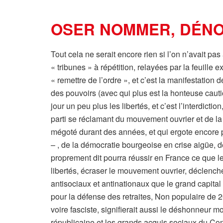
OSER NOMMER, DÉNO
Tout cela ne serait encore rien si l’on n’avait pa
« tribunes » à répétition, relayées par la feuille 
« remettre de l’ordre », et c’est la manifestation 
des pouvoirs (avec qui plus est la honteuse cauti
jour un peu plus les libertés, et c’est l’interdict
parti se réclamant du mouvement ouvrier et de l
mégoté durant des années, et qui ergote encore pa
– , de la démocratie bourgeoise en crise aigüe, de
proprement dit pourra réussir en France ce que le
libertés, écraser le mouvement ouvrier, déclencher
antisociaux et antinationaux que le grand capital
pour la défense des retraites, Non populaire de 
voire fasciste, signifierait aussi le déshonneur m
républicaine et les grands acquis sociaux du Con