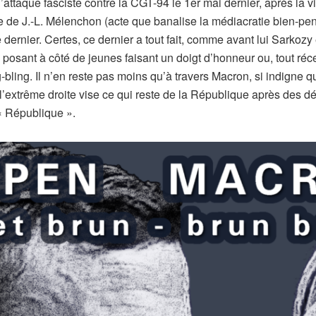
’attaque fasciste contre la CGT-94 le 1er mai dernier, après la 
ie de J.-L. Mélenchon (acte que banalise la médiacratie bien-pens
e dernier. Certes, ce dernier a tout fait, comme avant lui Sarko
en posant à côté de jeunes faisant un doigt d’honneur ou, tout r
ing. Il n’en reste pas moins qu’à travers Macron, si indigne qu’i
, l’extrême droite vise ce qui reste de la République après des
« République ».