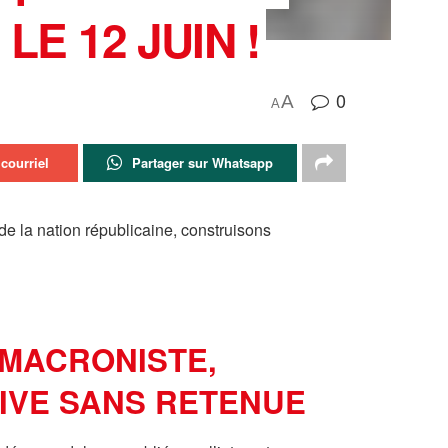
E 12 JUIN !
0
A
A
courriel
Partager sur Whatsapp
de la nation républicaine, construisons
 MACRONISTE,
SIVE SANS RETENUE