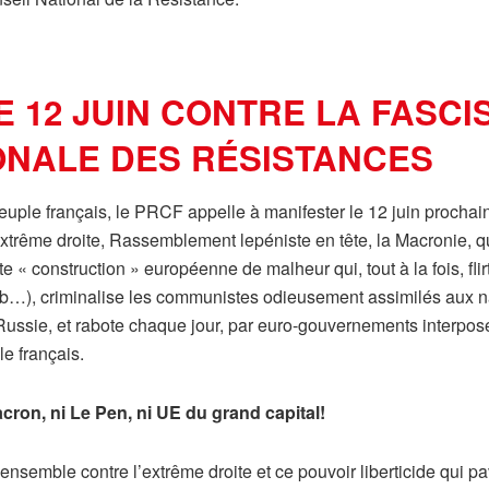
E 12 JUIN CONTRE LA FASCI
NALE DES RÉSISTANCES
 peuple français, le PRCF appelle à manifester le 12 juin prochai
’extrême droite, Rassemblement lepéniste en tête, la Macronie, q
 « construction » européenne de malheur qui, tout à la fois, fli
b…), criminalise les communistes odieusement assimilés aux naz
a Russie, et rabote chaque jour, par euro-gouvernements interpos
e français.
cron, ni Le Pen, ni UE du grand capital!
ensemble contre l’extrême droite et ce pouvoir liberticide qui 