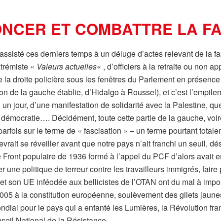
NCER ET COMBATTRE LA FA
s assisté ces derniers temps à un déluge d’actes relevant de la fa
extrémiste «
Valeurs actuelles
« , d’officiers à la retraite ou non 
de la droite policière sous les fenêtres du Parlement en présence 
on de la gauche établie, d’Hidalgo à Roussel), et c’est l’empilem
ion, un jour, d’une manifestation de solidarité avec la Palestine, 
a démocratie…. Décidément, toute cette partie de la gauche, voi
rfois sur le terme de « fascisation » – un terme pourtant totale
vrait se réveiller avant que notre pays n’ait franchi un seuil, 
 Front populaire de 1936 formé à l’appel du PCF d’alors avait e
 une politique de terreur contre les travailleurs immigrés, faire
 et son UE inféodée aux bellicistes de l’OTAN ont du mal à impo
2005 à la constitution européenne, soulèvement des gilets jaune
ondial pour le pays qui a enfanté les Lumières, la Révolution fr
seil National de la Résistance.