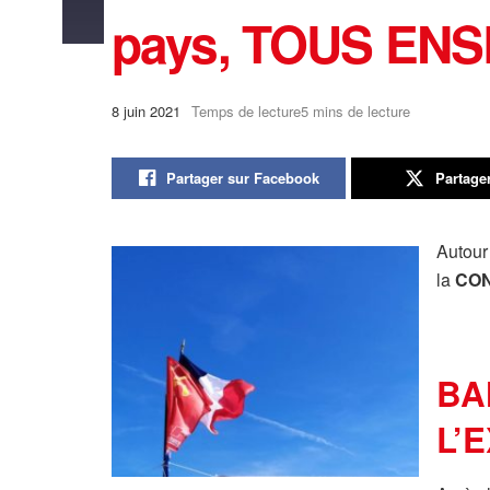
pays, TOUS ENS
8 juin 2021
Temps de lecture5 mins de lecture
Partager sur Facebook
Partage
Autour
la
CON
BA
L’