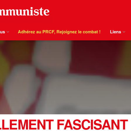
ous
Adhérez au PRCF, Rejoignez le combat !
Liens
LEMENT FASCISANT q