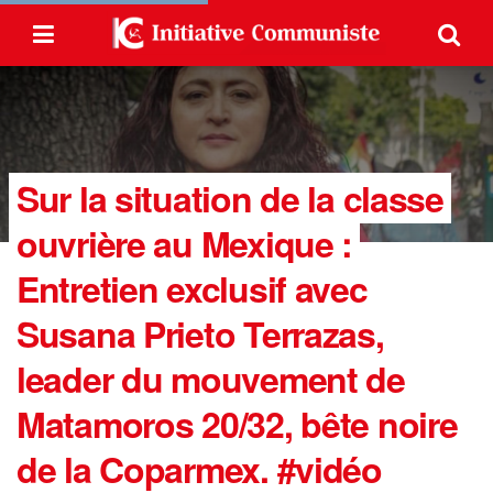
Sur la situation de la classe
ouvrière au Mexique :
Entretien exclusif avec
Susana Prieto Terrazas,
leader du mouvement de
Matamoros 20/32, bête noire
de la Coparmex. #vidéo