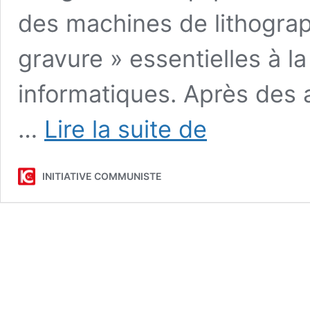
des machines de lithogra
gravure » essentielles à l
informatiques. Après des 
Gravure
…
Lire la suite de
des
puces
informatiques
INITIATIVE COMMUNISTE
:
la
Chine
brise
le
seuil
technologique
et
rattrape
son