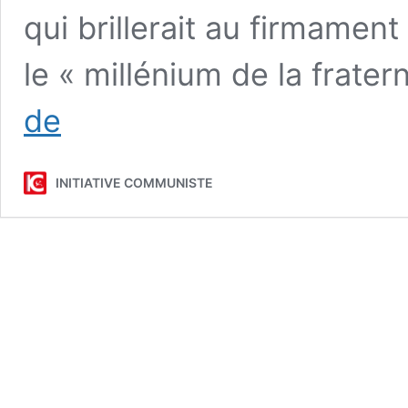
qui brillerait au firmamen
le « millénium de la frater
Comment
de
les
communistes
ont
INITIATIVE COMMUNISTE
transformé
le
monde
:
entretien
avec
Bruno
Guigue