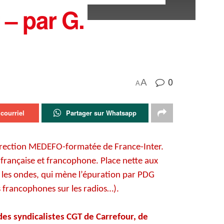
 – par G.
0
A
A
courriel
Partager sur Whatsapp
e direction MEDEFO-formatée de France-Inter.
n française et francophone. Place nette aux
sur les ondes, qui mène l’épuration par PDG
francophones sur les radios…).
des syndicalistes CGT de Carrefour, de