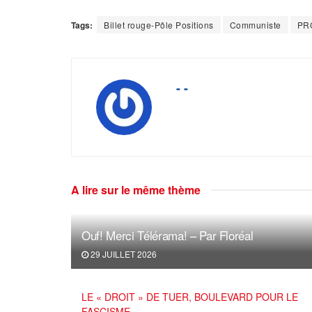
Tags:
Billet rouge-Pôle Positions
Communiste
PR
- -
A lire sur le même thème
Ouf! Merci Télérama! – Par Floréal
29 JUILLET 2026
LE « DROIT » DE TUER, BOULEVARD POUR LE
FASCISME