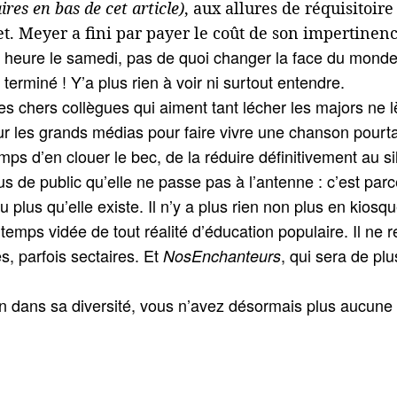
res en bas de cet article)
, aux allures de réquisitoire
t. Meyer a fini par payer le coût de son impertinenc
 (une heure le samedi, pas de quoi changer la face du mon
 terminé ! Y’a plus rien à voir ni surtout entendre.
s chers collègues qui aiment tant lécher les majors ne lè
n sur les grands médias pour faire vivre une chanson pourt
mps d’en clouer le bec, de la réduire définitivement au s
lus de public qu’elle ne passe pas à l’antenne : c’est par
ou plus qu’elle existe. Il n’y a plus rien non plus en kios
temps vidée de tout réalité d’éducation populaire. Il ne 
s, parfois sectaires. Et
, qui sera de pl
NosEnchanteurs
dans sa diversité, vous n’avez désormais plus aucune ra