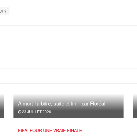
CF?
A mort l’arbitre, suite et fin – par Floréal
23 JUILLET 2026
FIFA: POUR UNE VRAIE FINALE