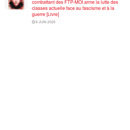
combattant des FTP-MOI arme la lutte des
classes actuelle face au fascisme et à la
guerre [Livre]
6 JUIN 2026
[13 juin – Paris] Quand l’anticomplotisme
officiel propage une théorie du complot –
avec Laurent Dauré [ @cafe_marxiste]
4 JUIN 2026
Café marxiste : une chaine YouTube qui ose
dire les mots, en pleine croissance !
2 JUIN 2026
Communistes = Khmers rouges ? Qui et où
sont en réalité les vrais complices des
Khmers rouges ?
29 MAI 2026
Partage et repartage du monde – par Annie
Lacroix-Riz [vidéo]