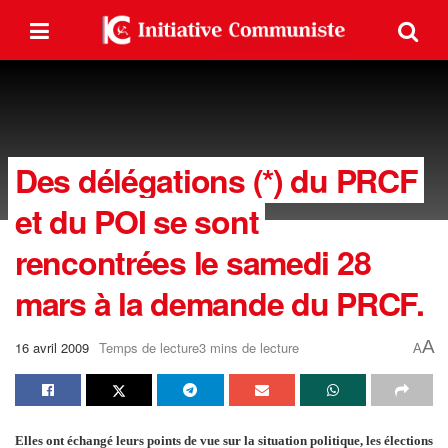
Des délégations (*) du PRCF
et du POI se sont
rencontrées le samedi 28
mars à la demande du PRCF.
A
16 avril 2009
Temps de lecture3 mins de lecture
A
Elles ont échangé leurs points de vue sur la situation politique, les élections