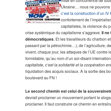
mise en concurrence de tous
Ukraine… nous ne pouvons l’ig
c’est la construction d’un I
confortement de l’impériali
capitalistes, la violence du
crise systémique du capitalisme s’aggrave.
Il ne
démocratiques
. Et les travailleurs du charbon e
passant par la pétrochimie…), de l’agriculture, de
vivent, chaque jour, les attaques de l’UE contre 
formidable, qu’au nom d’un soi-disant internation
capitaliste, c’est la solidarité et la coopération e
liquidation des acquis sociaux. A la sortie des boi
boulevard au FN !
Le second chemin est celui de la souveraineté 
devrait proclamer un mouvement portant le slogan 
proclamer. Il faut construire ce chemin en entra