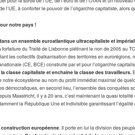
pel pour la sortie de l’UE, de l’euro et de l’OTAN et un nouve
 de l’UE, à conforter le pouvoir de l’oligarchie capitaliste, alors
pour notre pays !
dans un ensemble euroatlantique ultracapitaliste et impérial
a forfaiture du Traité de Lisbonne piétinant le non de 2005 au T
ant les collectifs (balkanisation des territoires en eurorégions
anationale (CE, BCE) construite par et pour l’oligarchie capitali
 classe capitaliste et enchaîne la classe des travailleurs.
E
de notre écosystème au nom du profit immédiat maximal de quelqu
es démocratiques, en second lieu, l’ensemble des conquêtes so
epuis Maastricht, il y a 20 ans, c’est maintenant la quasi total
tamment la République Une et Indivisible garantissant l’égalité 
la construction européenne
. Il porte en lui la division des peu