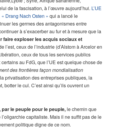
lavie,Lybie ; Syrie, Afrique saharienne,
elui de la fascisation, à l’œuvre aujourd’hui.
L’UE
au « Drang Nach Osten »
qui a lancé le
minuer les germes des antagonismes entre
continuer à s’exacerber au fur et à mesure que la
ur faire exploser les acquis sociaux et
de l’est, ceux de l’industrie (d’Alstom à Arcelor en
Libération, ceux de tous les services publics
ont certains au FdG, que l’UE est quelque chose de
ement des frontières façon mondialisation
, la privatisation des entreprises publiques, la
 botter le cul. C’est ainsi qu’ils ouvrent un
 par le peuple pour le peuple,
le chemin que
ligarchie capitaliste. Mais il ne suffit pas de le
uvement politique digne de ce nom.