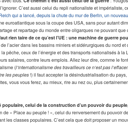
 avec tous.
Ce chemin c’est aussi celui de la guerre
: Yougos
norer. C’est aussi celui du repli nationaliste et impérialiste, c
V Reich qui a lancé, depuis la chute du mur de Berlin, un nouve
sme euroatlantique sous la coupe des USA, sans pour autant di
 partage et repartage du monde entre oligarques ne pouvant que 
 faut rien taire de ce qu’est l’UE : une machine de guerre po
t de l’acier dans les bassins miniers et sidérurgiques du nord et 
 la pêche, ceux de l’énergie et des transports nationalisés à la 
leurs salaires, contre leurs emplois. Allez leur dire, comme le f
alisme (
l’internationalisme des travailleurs ce n’est pas l’effac
ntre les peuples
!) il faut accepter la désindustrialisation du pays
tes, vous vous ferez, au mieux, rire au nez ou, plus certainement,
populaire, celui de la construction d’un pouvoir du peuple,
de « Place au peuple ! », celui du renversement du pouvoir de l’o
înant les classes populaires. C’est cela que doit proposer un mo