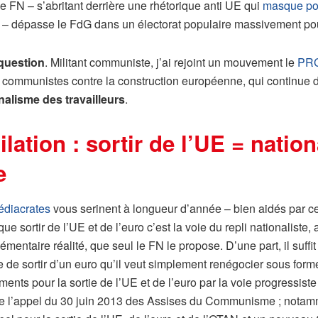
 le FN – s’abritant derrière une rhétorique anti UE qui
masque po
euro – dépasse le FdG dans un électorat populaire massivement pour
 question
. Militant communiste, j’ai rejoint un mouvement le
PR
s communistes contre la construction européenne, qui continue 
onalisme des travailleurs
.
lation : sortir de l’UE = natio
e
édiacrates
vous serinent à longueur d’année – bien aidés par cer
e sortir de l’UE et de l’euro c’est la voie du repli nationaliste
mentaire réalité, que seul le FN le propose. D’une part, il suff
me de sortir d’un euro qu’il veut simplement renégocier sous f
ments pour la sortie de l’UE et de l’euro par la voie progressi
e l’appel du 30 juin 2013 des Assises du Communisme ; notamm