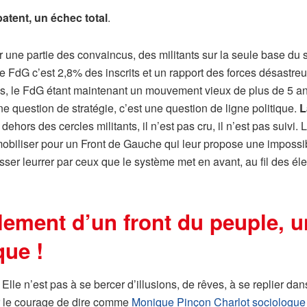
patent, un échec total
.
une partie des convaincus, des militants sur la seule base du 
dG c’est 2,8% des inscrits et un rapport des forces désastreux,
ps, le FdG étant maintenant un mouvement vieux de plus de 5 an
ne question de stratégie, c’est une question de ligne politique.
L
 dehors des cercles militants, il n’est pas cru, il n’est pas suiv
e mobiliser pour un Front de Gauche qui leur propose une impossi
sser leurrer par ceux que le système met en avant, au fil des élec
ement d’un front du peuple, un
que !
Elle n’est pas à se bercer d’illusions, de rêves, à se replier dans 
voir le courage de dire comme
Monique Pinçon Charlot sociologue spé